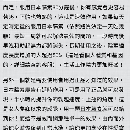
而定，服用日本藤素30分鐘後，你有感覺會更容易
勃起，下體也熱熱的，這就是速效作用，如果每天
定時定量的服用
日本藤素
（依照體質決定一天吃幾
顆）最短一周就可以解決晨勃的問題，一段時間後
早洩和勃起無力都將消失，長期使用之後，陰莖緯
度長度增加的人超過50%（這是看個人體質和基因
的，詳細請咨詢客服），生活工作精力更加旺盛！
另外一個就是需要使用者用過正品才知道的效果，
日本藤素
廣告有延時作用，可是用了正品就可以發
現，半小時內提升你的勃起速度，上翹的角度！這
是女人夢寐以求的感覺，用一顆
日本藤素
就可以給
到你！而這不是威而鋼那種單一的效果，由內而外
讓你身體恢復到正常水準，讓你更加享受在性愛當