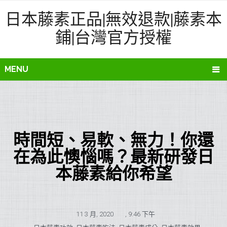
日本藤素正品|無效退款|藤素本
鋪|台灣官方授權
MENU
時間短、易軟、無力！你還
在為此懊惱嗎？最新研發日
本藤素給你希望
11 3 月, 2020
,
9:46 下午