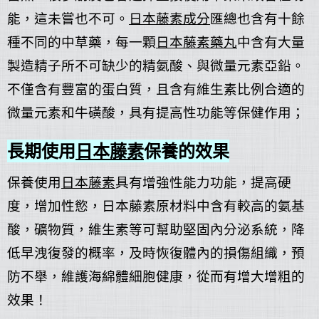
能，這未嘗也不可。
日本藤素成分
匯總也含有十餘
種不同的中草藥，每一顆
日本藤素藥丸
中含有大量
製造精子所不可缺少的精氨酸、與微量元素亞鉛。
不僅含有豐富的蛋白質，且含有維生素比例合適的
微量元素和牛磺酸，具有提高性功能等保健作用；
長期使用
日本藤素
保養的效果
保養使用
日本藤素
具有增強性能力功能，提高硬
度，增加性慾，日本藤素原材料中含有較高的氨基
酸，礦物質，維生素等可幫助堅固內分泌系統，降
低早洩復發的概率，及時恢復體內的損傷組織，預
防不舉，維護海綿體細胞健康，從而有增大增粗的
效果！