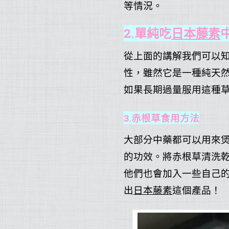
等情況。
2.單純吃
日本藤素
從上面的講解我們可以
性，雖然它是一種純天
如果長期過量服用這種
3.赤根草食用方法
大部分中藥都可以用來
的功效。將赤根草清洗
他們也會加入一些自己
出
日本藤素
這個產品！