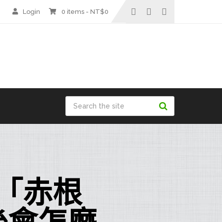
Login
0 items -
NT$
0
「赤根