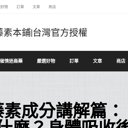
選好物
訂單
文章
商店
藤素本鋪|台灣官方授權
催情迷姦藥
嚴選好物
訂單
文章
商店
藤素成分講解篇：