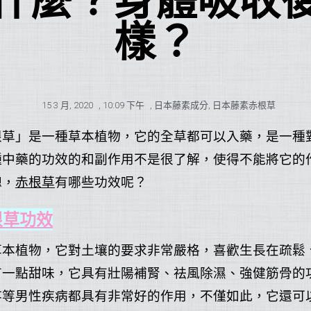
什麼？身體吸收
樣？
15 3 月, 2020
,
10:09 下午
,
日本藤素成分
,
日本藤素赤根草
根草」是一種草本植物，它的全草都可以入藥，是一種
種中藥的功效的和副作用不是很了解，使得不能將它的
總，
赤根草
有哪些功效呢？
根草
功效
草本植物，它對土壤的要求非常嚴格，喜歡生長在疏鬆
有一點甜味，它具有壯陽補腎、祛風除濕、強健筋骨的
疼等男性疾病都具有非常好的作用，不僅如此，它還可