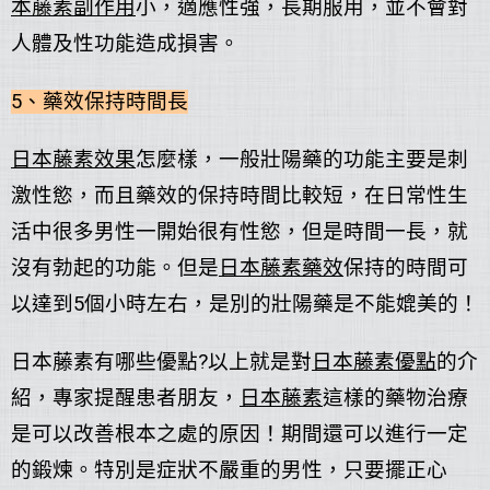
本藤素
副作用
小，適應性強，長期服用，並不會對
人體及性功能造成損害。
5、藥效保持時間長
日本藤素
效果
怎麼樣，一般壯陽藥的功能主要是刺
激性慾，而且藥效的保持時間比較短，在日常性生
活中很多男性一開始很有性慾，但是時間一長，就
沒有勃起的功能。但是
日本藤素
藥效
保持的時間可
以達到5個小時左右，是別的壯陽藥是不能媲美的！
日本藤素有哪些優點?以上就是對
日本藤素
優點
的介
紹，專家提醒患者朋友，
日本藤素
這樣的藥物治療
是可以改善根本之處的原因！期間還可以進行一定
的鍛煉。特別是症狀不嚴重的男性，只要擺正心