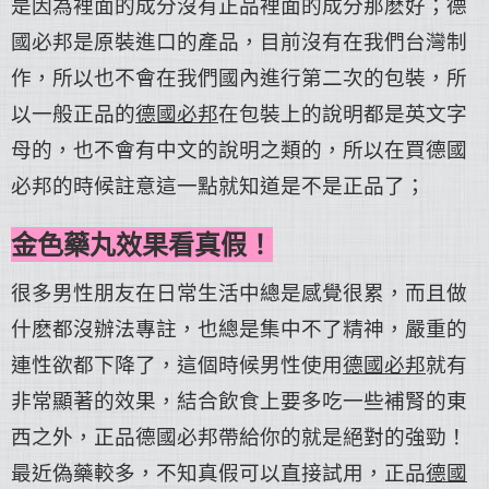
是因為裡面的成分沒有正品裡面的成分那麽好；德
國必邦是原裝進口的產品，目前沒有在我們台灣制
作，所以也不會在我們國內進行第二次的包裝，所
以一般正品的
德國必邦
在包裝上的說明都是英文字
母的，也不會有中文的說明之類的，所以在買德國
必邦的時候註意這一點就知道是不是正品了；
金色藥丸效果看真假！
很多男性朋友在日常生活中總是感覺很累，而且做
什麽都沒辦法專註，也總是集中不了精神，嚴重的
連性欲都下降了，這個時候男性使用
德國必邦
就有
非常顯著的效果，結合飲食上要多吃一些補腎的東
西之外，正品德國必邦帶給你的就是絕對的強勁！
最近偽藥較多，不知真假可以直接試用，正品
德國