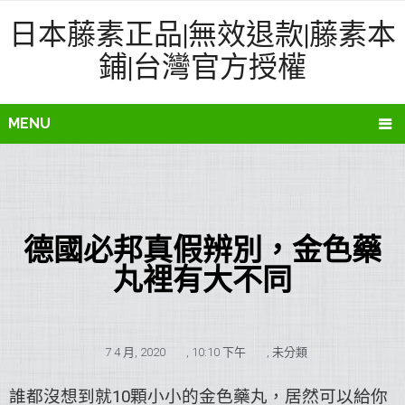
日本藤素正品|無效退款|藤素本
鋪|台灣官方授權
MENU
德國必邦真假辨別，金色藥
丸裡有大不同
7 4 月, 2020
,
10:10 下午
,
未分類
誰都沒想到就10顆小小的金色藥丸，居然可以給你