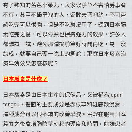
有了熟知的藍色小藥丸，大家似乎並不害怕房事會
不行，甚至不舉早洩的人，還敢去酒吧約，不可否
認吃完可以很強，但是不吃就沒用了，聽到
日本藤
素
吃完之後，可以停藥也保持強力的效果，許多人
都想試一試，避免那種提前算好時間再吃，萬一沒
約成，就要自己硬一晚上的尷尬！那麼
日本藤素
治
療早洩效果怎麼樣呢？
日本藤素是什麼？
日本藤素
是由日本生產的保健品，又被稱為
japan
tengsu
，裡面的主要成分是赤根草和雄鹿鞭浸膏，
這種成分可以很不錯的改善早洩。民眾在服用日本
藤素之後會增強陰莖勃起的硬度和時間，能讓患者