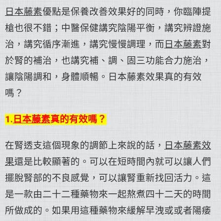
日本藤素
優點是保養改善效果好的同時，你臨陣提
槍也很不錯；中醫保健講究陰陽平衡，講究辨證施
治，講究循序漸進，講究慢慢調理，而
日本藤素
對
於腎的補治，也講究補、調、固三功能合力施治，
讓陰陽調和，身體順暢。日本藤素效果真的有效
嗎？
1.
日本藤素
真的有效嗎？
在腎透支這個現象的調節上來說的話，
日本藤素效
果
還是比較顯著的。可以在短時間內就可以讓人們
擺脫腎部的不良感覺，可以讓腎重新找回活力。這
是一款由二十二種藥物來一起熬煮四十二天的時間
所做成的。如果用這種藥物來緩解早洩或或者陽痿