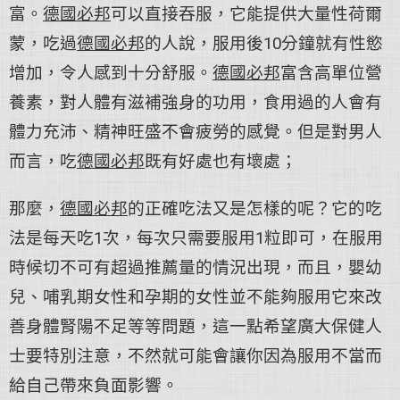
富。
德國必邦
可以直接吞服，它能提供大量性荷爾
蒙，吃過
德國必邦
的人說，服用後10分鐘就有性慾
增加，令人感到十分舒服。
德國必邦
富含高單位營
養素，對人體有滋補強身的功用，食用過的人會有
體力充沛、精神旺盛不會疲勞的感覺。但是對男人
而言，吃
德國必邦
既有好處也有壞處；
那麼，
德國必邦
的正確吃法又是怎樣的呢？它的吃
法是每天吃1次，每次只需要服用1粒即可，在服用
時候切不可有超過推薦量的情況出現，而且，嬰幼
兒、哺乳期女性和孕期的女性並不能夠服用它來改
善身體腎陽不足等等問題，這一點希望廣大保健人
士要特別注意，不然就可能會讓你因為服用不當而
給自己帶來負面影響。