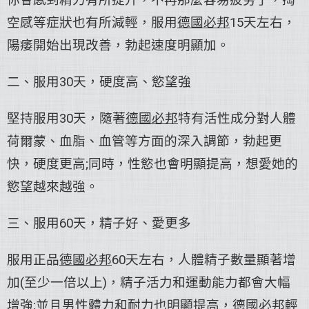
空感等症狀也有所減輕，服用
德國必邦
15天左右，
陽痿開始出現改善，勃起速度明顯加。
二、服用30天，硬度高、慾望強
堅持服用30天，隨著
德國必邦
特有活性成分對人體
荷爾蒙、血脂、血管等方面的深入調節，勃起更
快，硬度更高;同時，性慾也會明顯提高，想愛她的
慾望越來越強。
三、服用60天，精子好、愛更多
服用正品
德國必邦
60天左右，人體精子數量顯著增
加(至少一倍以上)，精子活力和運動能力都會大幅
增強;並且男性體力和耐力也明顯提高，
德國必邦
輕