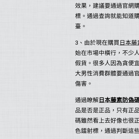
效果，建議要通過官網
標。通過查詢就能知道
臺。
3、由於現在購買
日本藤
始在市場中橫行，不少
假貨。很多人因為貪便
大男性消費群體要通過
傷害。
通過瞭解
日本藤素防偽
品是否是正品，只有正
碼雖然看上去好像也很
色鐳射標，通過判斷這