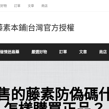
選好物
訂單
文章
商店
藤素本鋪|台灣官方授權
催情迷姦藥
嚴選好物
訂單
文章
商店
售的藤素防偽碼