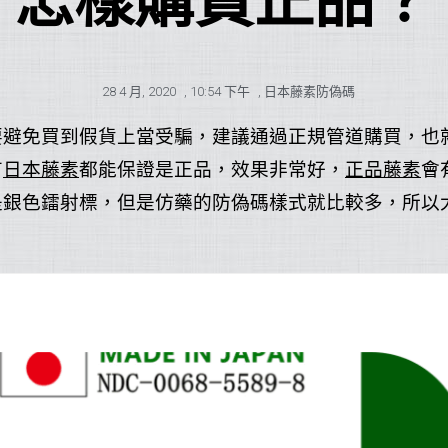
怎樣購買正品？
28 4 月, 2020
,
10:54 下午
,
日本藤素防偽碼
要避免買到假貨上當受騙，建議通過正規管道購買，也
有
日本藤素
都能保證是正品，效果非常好，
正品藤素
會
是銀色鐳射標，但是仿藥的防偽碼樣式就比較多，所以