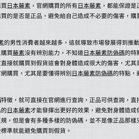
購買
日本藤素
，官網購買的所有
日本藤素
，都能保證是
購買的是否是正品，避免給自己造成不必要的傷害，購
素
的男性消費者越來越多，這就導致市場發展得到推
人購買
藤素
沒有辨別能力，不知道
日本藤素防偽碼
的特
宜直接就購買到假貨這會對身體造成很大的傷害，尤其
官網購買，尤其是要懂得辨別
日本藤素防偽碼
的特點，
碼
特徵，就可直接在官網進行查詢，正品可供查詢，直
品的
日本藤素
才能發揮出更好的效果，避免對身體造成
正規，但是會有多種多樣的防偽碼，並不是像正品那樣
些標準就能避免購買到假貨。