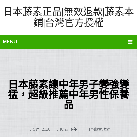
日本藤素正品|無效退款|藤素本
鋪|台灣官方授權
MENU
日本藤素讓中年男子變強變
猛，超級推薦中年男性保養
品
3 5 月, 2020
,
10:27 下午
,
日本藤素功效