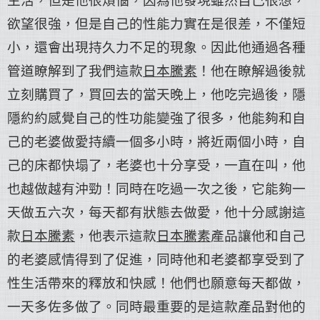
生活，但是他很煩惱，因為他發現雖然自己很想，
欲望很強，但是自己的性能力實在是很差，不僅短
小，還會出現持久力不足的現象。因此他通過各種
管道瞭解到了我們這款
日本騰素
！他在瞭解過後就
立刻購買了，買回去的當天晚上，他吃完過後，隱
隱約約感覺自己的性功能變強了很多，他能夠和自
己的老婆做愛持續一個多小時，將近兩個小時，自
己的床都快塌了，老婆也十分享受，一直在叫，他
也越做越有沖勁！同時在吃過一次之後，它能夠一
天做五六次，每天都有狀態去做愛，他十分感謝這
款
日本騰素
，他表示這款
日本騰素
產品讓他和自己
的老婆感情得到了促進，同時他和老婆都享受到了
性生活帶來的釋放和快感！他們也願意每天都做，
一天多佐多做了。同時最重要的是這款產品對他的