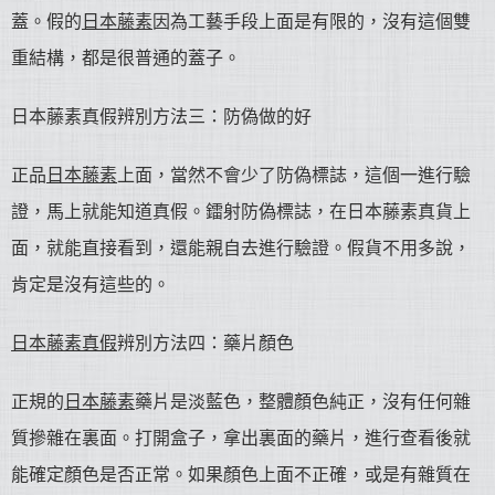
蓋。假的
日本藤素
因為工藝手段上面是有限的，沒有這個雙
重結構，都是很普通的蓋子。
日本藤素真假辨別方法三：防偽做的好
正品
日本藤素
上面，當然不會少了防偽標誌，這個一進行驗
證，馬上就能知道真假。鐳射防偽標誌，在日本藤素真貨上
面，就能直接看到，還能親自去進行驗證。假貨不用多說，
肯定是沒有這些的。
日本藤素真假
辨別方法四：藥片顏色
正規的
日本藤素
藥片是淡藍色，整體顏色純正，沒有任何雜
質摻雜在裏面。打開盒子，拿出裏面的藥片，進行查看後就
能確定顏色是否正常。如果顏色上面不正確，或是有雜質在