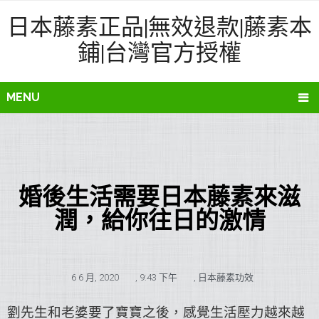
日本藤素正品|無效退款|藤素本
鋪|台灣官方授權
MENU
婚後生活需要日本藤素來滋
潤，給你往日的激情
6 6 月, 2020
,
9:43 下午
,
日本藤素功效
劉先生和老婆要了寶寶之後，感覺生活壓力越來越