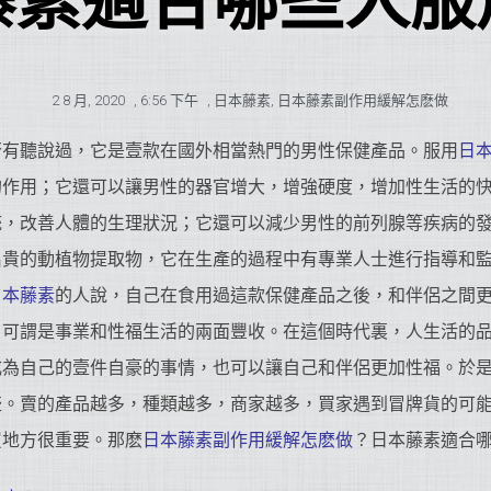
藤素適合哪些人服
2 8 月, 2020
,
6:56 下午
,
日本藤素
,
日本藤素副作用緩解怎麽做
否有聽說過，它是壹款在國外相當熱門的男性保健產品。服用
日
的作用；它還可以讓男性的器官增大，增強硬度，增加性生活的
統，改善人體的生理狀況；它還可以減少男性的前列腺等疾病的
名貴的動植物提取物，它在生產的過程中有專業人士進行指導和
日本藤素
的人說，自己在食用過這款保健產品之後，和伴侶之間
，可謂是事業和性福生活的兩面豐收。在這個時代裏，人生活的
成為自己的壹件自豪的事情，也可以讓自己和伴侶更加性福。於
盛。賣的產品越多，種類越多，商家越多，買家遇到冒牌貨的可
買地方很重要。那麽
日本藤素副作用緩解怎麽做
？日本藤素適合