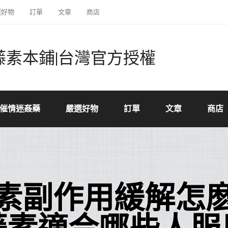
選好物
訂單
文章
商店
藤素本鋪|台灣官方授權
催情迷姦藥
嚴選好物
訂單
文章
商店
素副作用緩解怎