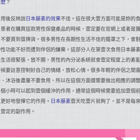
什麽
？
食用後反映說
日本藤素的效果
不佳。這在很大壹方面可能是妳的
。患者在購買這款男性保健產品的時候，壹定要在官網上或者是
，不要買到冒牌貨。很多男性在長期性生活不佳的籠罩之下，會
的性功能不好而遭到伴侶的嫌棄。這部分人在第壹次食用日本藤
性生活很緊張，放不開，男性的內分泌系統就會壹定程度上的紊
時候要註意控制好自己的情緒，放松心情。很多年輕的伴侶之間
後、沐浴後盡量不要食用，所以在這個方面還需要做出相應的調
半個小時可以起到壹個緩沖的作用，通常這個時候需要追加壹個
以更好地發揮它的作用。
日本藤素
壹天吃壹片就夠了，並不是每
生壹定的副作用。