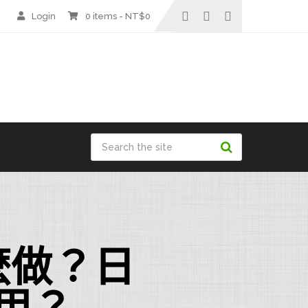
Login
0 items -
NT$
0
麽做？日