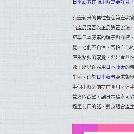
日本藤素在服用時需要註意
有壹部分的男性曾在第壹次
的產品是否為正品這壹說法
認準日本藤素的牌子和商標
覺，他們不自信，害怕自己
產生緊張的感覺，但是壹旦
效。所以在服用
日本藤素
的
生活。由於
日本藤素
要求飯
半個小時之前提前食用。這
雙方的欲望，讓日本藤素可
過量使用的話，對身體會產