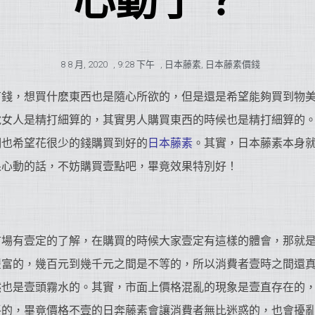
心動了？
8 8 月, 2020
,
9:28 下午
,
日本藤素
,
日本藤素價錢
有錢，想買什麽東西也是隨心所欲的，但是還是希望能夠買到物
說女人是精打細算的，其實男人購買東西的時候也是精打細算的
們也希望花很少的錢購買到好的
日本藤素
。其實，日本藤素本身
果心動的話，不妨購買壹點吧，畢竟效果特別好！
市場有壹定的了解，在購買的時候大家壹定有這樣的體會，那就
豐富的，幾百元到幾千元之間是不等的，所以消費者壹時之間還
然也是壹頭霧水的。其實，市面上價格混亂的現象是壹直存在的
平的，畢竟價格不壹的日奔藤素會讓消費者無比迷惑的，也會擾