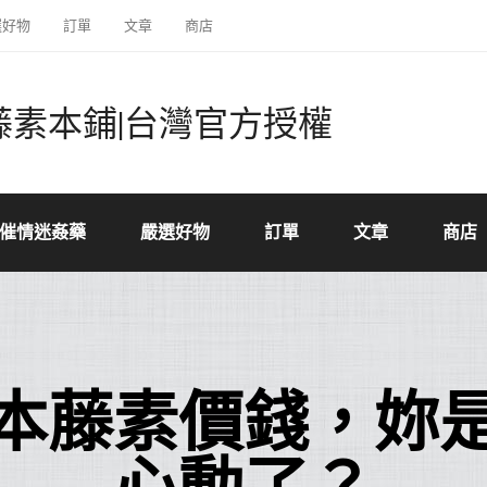
選好物
訂單
文章
商店
藤素本鋪|台灣官方授權
催情迷姦藥
嚴選好物
訂單
文章
商店
本藤素價錢，妳