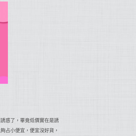
價誘惑了，畢竟低價實在是誘
能夠占小便宜，便宜沒好貨，