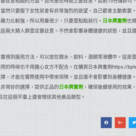
要註意相關的方面，首先是在時間上要註意，提前15分鐘即可
，當然只要服下女性就會有非常強烈的欲望，自己都會主動索要
為藥力比較強，所以用量很少，只要壹點點就行。
日本興奮劑
也
此這兩大類人群壹定要註意。不然會影響身體健康的狀態，並且
要重視到服用方法，可以放在開水、飲料、酒類等液體中，這是
時候也不用擔心女方不配合。在購買日本興奮劑https://bpten
選擇，才能在實際使用中帶來保障。並且還不會影響到身體健康
是非常好的選擇，提供正品的
日本興奮劑
，確保後續使用的效果
並且在這個平臺上還會贈送其他產品類型。