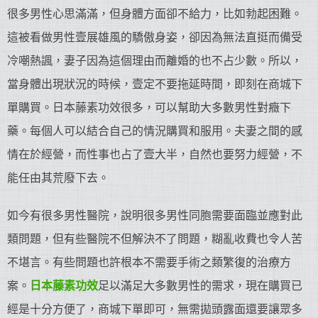
很多男性心思滿滿，但身體方面卻不給力，比如勃起困難。
這被看做男性壹展雄風的驕傲身姿，卻因為無法直挺而備受
冷嘲熱諷，妻子因為這個理由而離婚的也不占少數。所以，
當身體出現狀況的時候，壹定不要拖延時間，即刻在商城下
單購買。日本藤素功效很多，可以幫助大多數男性對癥下
藥。每個人可以結合自己的情況購買和服用。夫妻之間的感
情在於經營，而性事也占了壹大半，自然也要努力經營，不
能任由其荒廢下去。
如今有很多男性醫院，說明很多男性同胞需要面臨並應對此
類問題，但有些醫院不但解決不了問題，糊亂收費也令人苦
不堪言。有些問題也許根本不需要手術之類繁復的治療方
案。
日本藤素功效
足以滿足大多數男性的需求，現在購買已
經是十分方便了，商城下單即可，無需拋頭露面還要讓眾多