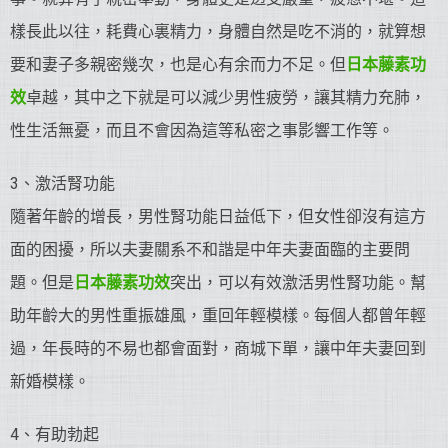
樣長此以往，耗費心裏精力，身體自然是吃不消的，就算想
要和妻子多親密幾次，也是心有余而力不足。但
日本藤素功
效
卓越，其中之下就是可以減少男性疲勞，讓其精力充肺，
性生活無憂，而且不會因為這等私密之事影響工作等。
3、激活腎功能
隨著年齡的增長，男性腎功能日益低下，但女性卻沒有這方
面的困擾，所以夫妻關系不和諧是中年夫妻面臨的主要問
題。但是
日本藤素功效
突出，可以有效激活男性腎功能。幫
助年齡大的男性重振雄風，重回年輕模樣。每個人都曾年輕
過，年長時的不易也都會面對，商城下單，讓中年夫妻回到
新婚模樣。
4、有助勃起