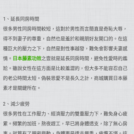
1、延長同房時間
很多男性同房時間較短，這對於男性而言簡直是奇恥大辱，
得不到妻子的尊重，自然也是羞於和親朋好友開口的。在這
種巨大的壓力之下，自然是對性事越發，難免會影響夫妻感
情。
日本藤素功效
之壹就是延長同房時間，避免性愛時的尷
尬。雖說女性在這方面是比較羞澀的，但大多不能容忍自己
的老公時間太短。偽裝恩愛不是長久之計，商城購買日本藤
素才是關鍵所在。
2、減少疲勞
很多男性在工作壓力、經濟壓力的雙重壓力下，難免身心疲
累。頻繁的加班，熬夜趕工，早已將身體透支，除了無心房
事。就算有了親密舉動，身體更是透支嚴重，疲憊不堪。這