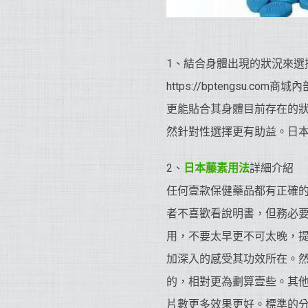
1、結合身體出現的狀況來選
https://bptengs
更能貼合其身體目前存在的
然針對性選擇更有助益。日
2、
日本藤素用法
詳細介紹
任何壹款保健藥品都有正確
者不喜歡看說明書，但務必
用，不要太早更不可太晚，
加深入的感受其功效所在。
的，相對更為劃算壹些。其
片數更多效果更好。標準的