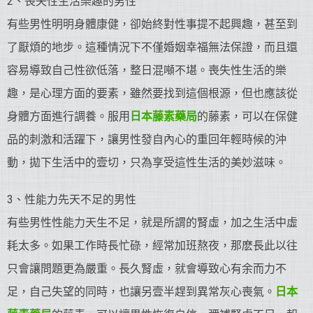
2、喪失性生活樂趣的男性
有些男性明明身體康健，卻始終對性事提不起興趣，甚至到
了厭煩的地步。這種情況下不僅婚姻幸福無法保證，而且還
容易導致自己性欲低落，整日混噸不堪。喪失性生活的樂
趣，是心理方面的要素，雖然要找到這個根源，但也應該從
身體方面進行調養。服用
日本藤素藥局
的藤素，可以在保健
品的刺激和活躍下，讓男性發自內心的重回年輕時候的沖
動，拋下生活中的壹切，只為享受這性生活的美妙滋味。
3、性能力先天不足的男性
有些男性性能力天生不足，就是所謂的腎虛，加之生活中虛
耗太多。如果工作時長忙碌，經常加班熬夜，那麽長此以往
只會讓問題更為嚴重。長久腎虛，就會導致心有余而力不
足，自己失望的同時，也讓另壹半趕到異常灰心喪氣。
日本