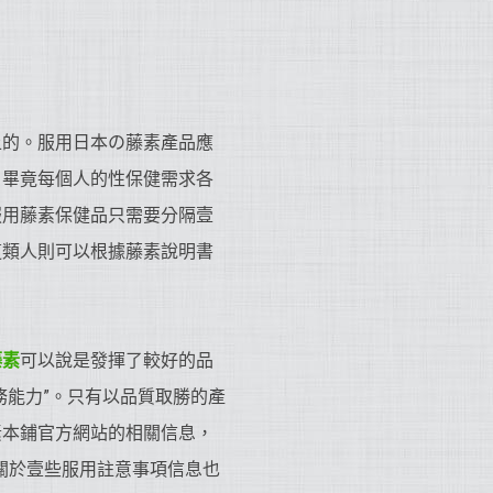
上的。服用日本の藤素產品應
。畢竟每個人的性保健需求各
服用藤素保健品只需要分隔壹
這類人則可以根據藤素說明書
藤素
可以說是發揮了較好的品
務能力”。只有以品質取勝的產
素本鋪官方網站的相關信息，
其中關於壹些服用註意事項信息也