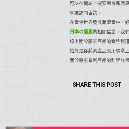
可以在網站上搜索到最新消
網友訪問咨詢。
在當今世界發展潮流當中，
日本の藤素
的相關信息，我
線上關於藤素產品的壹些報
始終是從藤素產品應用標準
關於藤素系列產品的科學詳
SHARE THIS POST