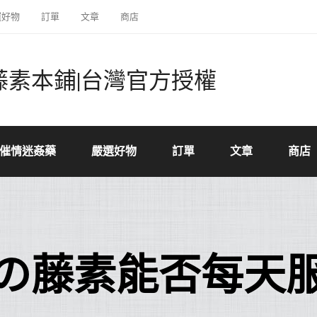
選好物
訂單
文章
商店
藤素本鋪|台灣官方授權
催情迷姦藥
嚴選好物
訂單
文章
商店
の藤素能否每天