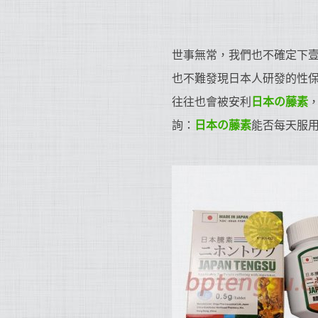
世事無常，我們也不確定下
也不難發現日本人研發的性
往往也會被安利
日本の藤素
詢：
日本の藤素
能否每天服