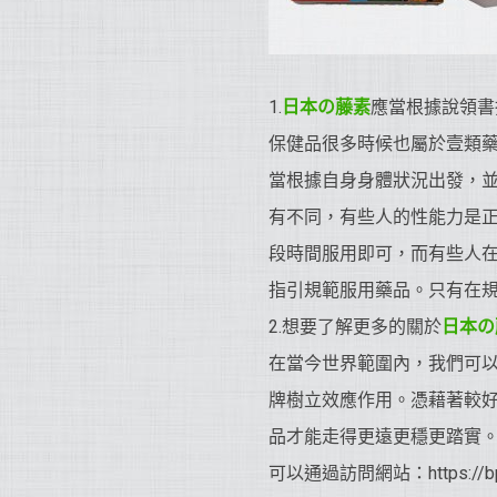
1.
日本の藤素
應當根據說領書
保健品很多時候也屬於壹類
當根據自身身體狀況出發，
有不同，有些人的性能力是
段時間服用即可，而有些人
指引規範服用藥品。只有在
2.想要了解更多的關於
日本の
在當今世界範圍內，我們可
牌樹立效應作用。憑藉著較好
品才能走得更遠更穩更踏實
可以通過訪問網站：https: