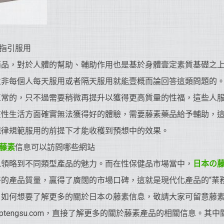
指引服用
藥品，對於人體的幫助、輔助作用也是基於身體壹定素質基礎之
並非每個人每天服用或者隔天服用就能壹概而論回答這類問題的
正常的，只不過需要稍微再提升以獲得更高質量的性福，這些人
在性生活方面確實無法獲得好的體驗，需要藤素藥品給予輔助，
規律規範服用的前提下才能收穫到預想中的效果。
藤素
信息可以訪問哪些網站
以領略到不同類型產品的魅力。而在性保健品市場當中，
日本の
的產品質量，贏得了廣闊的市場口碑，這就是現代化產品的“業
。如何想要了解更多的關於日本の藤素信息，敬請大家可留意藤
//bptengsu.com，直接了解更多的關於藤素產品的相關信息。