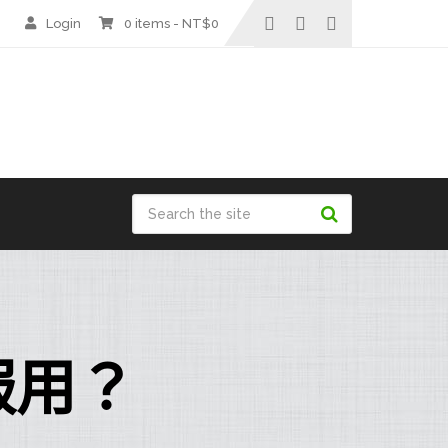
Login
0 items -
NT$
0
服用？