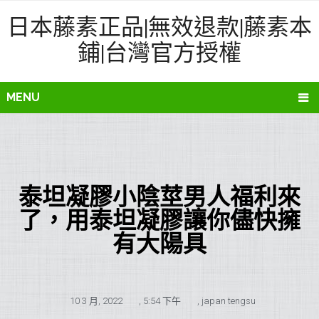
日本藤素正品|無效退款|藤素本
鋪|台灣官方授權
MENU
泰坦凝膠小陰莖男人福利來
了，用泰坦凝膠讓你儘快擁
有大陽具
10 3 月, 2022
,
5:54 下午
,
japan tengsu