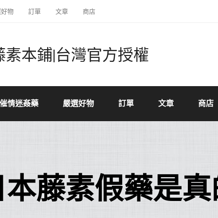
選好物
訂單
文章
商店
藤素本鋪|台灣官方授權
催情迷姦藥
嚴選好物
訂單
文章
商店
日本藤素假藥是真