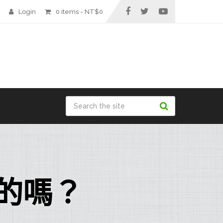
Login
0 items -
NT$
0
的嗎？