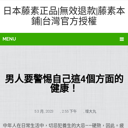
日本藤素正品|無效退款|藤素本
鋪|台灣官方授權
MENU
男人要警惕自己這4個方面的
健康！
5 3 月, 2023
,
2:55 下午
,
增大丸
中年人在日常生活中，切忌犯養生的大忌——硬熬，因此。疲