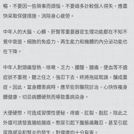
暢，不要因一些瑣事而煩惱，不要過多計較個人得失，應盡
快采取保健措施，消除身心疲勞。
中年人的大腦、心髒、肝腎等重要器官生理功能都在不知不
覺中衰退，細胞的免疫力、再生能力和機體的內分泌功能也
在下降。
中年人對頭痛發熱、咳嗽、乏力、腰酸、腿痛、便血等不適
症狀不重視，聽之任之，強忍下去，終將拖延耽誤，釀成重
症。因此，當身體患病時，應早些到醫院診治，心快恢複身
體健康，切忌病體硬熬而導致重病染身。
大便硬憋，可造成習慣性便秘、痔瘡、肛裂、脫肛，除此之
外還可誘發直腸結腸癌。憋尿引起下腹脹痛難忍，甚至引起
尿路感染和腎炎的發生，對健康均十分有害。