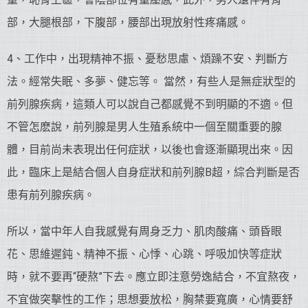
部，大腿根部，下腹部，腰部出現放射性疼痛感。
4、工作中，出現精神不振、憂愁思慮、煩躁不安、判斷方
法。經常失眠、多夢、健忘等。 當然，有些人是無症狀型的
前列腺疾病，這類人可以說自己都感覺不到明顯的不適。但
不管怎麽說，前列腺是男人生殖系統中一個至關重要的腺
體，目前尚未表現出任何症狀，以後也會逐漸顯現出來。因
此，臨床上是結合個人自身症狀和前列腺B超，綜合判斷是否
患有前列腺疾病。
所以，當中年人自我感覺有周身乏力、肌肉酸痛、頭昏眼
花、思維遲鈍、精神不振、心悸、心跳、呼吸加快等症狀
時，就不要再“硬熬”下去。應立即注意勞逸結合，不宜熬夜，
不宜做突擊性的工作；思想要放松，胸禁要寬廣，心情要舒