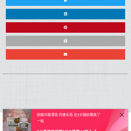
桃園市龍潭區 的連永昌 在2分鐘前購買了
一組
日本藤素正品|無效退款|藤素本鋪|台灣官方授權
Copyright © 2026.