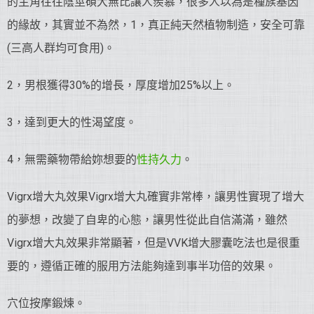
的主角往往陰莖碩大無比讓人羨慕，很多人以為是種族基因
的緣故，其實並不為然，1，真正純天然植物制造，安全可靠
(三高人群均可食用)。
2，男根獲得30%的增長，厚度增加25%以上。
3，達到更大的性渴望度。
4，無需藥物帶給妳想要的
性持久力
。
Vigrx增大丸效果Vigrx增大丸確實非常棒，讓男性實現了增大
的夢想，改變了自卑的心態，讓男性從此自信滿滿，雖然
Vigrx增大丸效果非常顯著，但是VVK增大膠囊吃法也是很重
要的，遵循正確的服用方法能夠達到事半功倍的效果。
穴位按摩鍛煉。