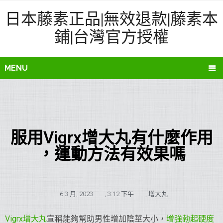
日本藤素正品|無效退款|藤素本
鋪|台灣官方授權
MENU
服用Vigrx增大丸有什麼作用
，運動方法有效果嗎
6 3 月, 2023
,
3:12 下午
,
增大丸
Vigrx增大丸
宣稱能夠幫助男性增加陰莖大小，
增強勃起硬度