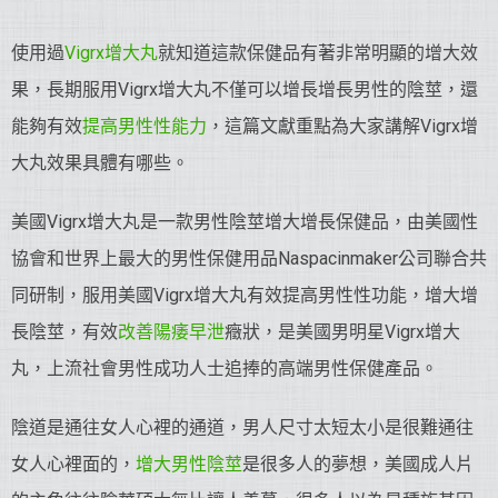
使用過
Vigrx增大丸
就知道這款保健品有著非常明顯的增大效
果，長期服用Vigrx增大丸不僅可以增長增長男性的陰莖，還
能夠有效
提高男性性能力
，這篇文獻重點為大家講解Vigrx增
大丸效果具體有哪些。
美國Vigrx增大丸是一款男性陰莖增大增長保健品，由美國性
協會和世界上最大的男性保健用品Naspacinmaker公司聯合共
同研制，服用美國Vigrx增大丸有效提高男性性功能，增大增
長陰莖，有效
改善陽痿早泄
癥狀，是美國男明星Vigrx增大
丸，上流社會男性成功人士追捧的高端男性保健產品。
陰道是通往女人心裡的通道，男人尺寸太短太小是很難通往
女人心裡面的，
增大男性陰莖
是很多人的夢想，美國成人片