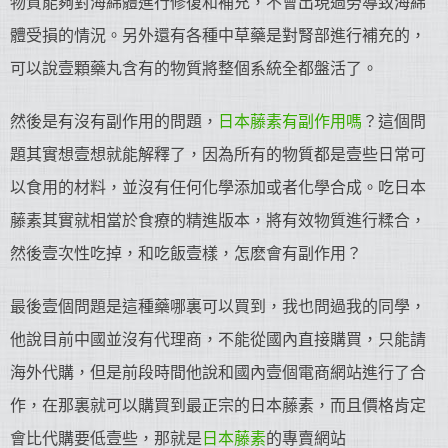
物質能夠對海綿體進行修復和補充，不會出現過勞導致海綿
體受損的情況。另外還有各種中草藥是對腎部進行補充的，
可以說壹顆藥丸含有的物質將整個系統全都盤活了。
然後是有沒有副作用的問題，
日本藤素有副作用嗎
？這個問
題其實想壹想就能解釋了，因為所有的物質都是壹些日常可
以食用的材料，並沒有任何化學添加或者化學合成。吃日本
藤素其實就相當於食療的精進版本，將有效物質進行糅合，
然後壹次性吃掉，和吃飯壹樣，怎麽會有副作用？
最後壹個問題是這種藥哪裏可以買到，我也問過我的同學，
他說目前中國並沒有代理商，不能從國內直接購買，只能請
海外代購，但是前段時間他說和國內壹個電商網站進行了合
作，在那裏就可以購買到最正宗的日本藤素，而且價格肯定
會比代購要低壹些，那就是
日本藤素
的專賣網站