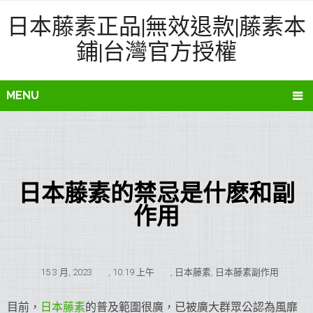
日本藤素正品|無效退款|藤素本
鋪|台灣官方授權
MENU
日本藤素的禁忌是什麽和副
作用
15 3 月, 2023
,
10:19 上午
,
日本藤素
,
日本藤素副作用
目前，
日本藤素
的普及範圍很廣，已被廣大群眾公認為風靡