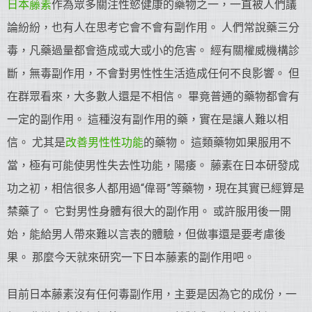
日本藤素
作為眾多關注性慾健康的藥物之一，一直被人們議
論紛紛，也有人在思考它會不會有副作用。 人們常說藥三分
毒，凡藥過量都會造成或大或小的危害。 經有關權威機構診
斷，無毒副作用，不會對男性性生活造成任何不良影響。 但
在群眾看來，大多數人還是不相信。 畢竟普通的藥物都會有
一定的副作用。 這種沒有副作用的藥，實在是讓人難以相
信。 尤其是
改善男性性功能
的藥物。 這類藥物如果服用不
當，極有可能使男性失去性功能，陽痿。 藤素在日本研發成
功之初，相信很多人都用過“偉哥”等藥物，現在其實已經算是
禁藥了。 它對男性身體有很大的副作用。 或許服用後一開
始，能給男人帶來難以言表的體驗，但做事還是要考慮後
果。 那麼今天就來研究一下日本藤素的副作用吧。
目前日本藤素沒有任何毒副作用，主要是因為它的成份，一