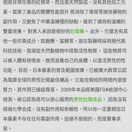
個是非常珍貴的紅根草，而且是天然製成，沒有其他加工元
素，提高了產品的整體性能提升 既消除了偉哥等速效藥物的
副作用，又避免了中藥溫補慢的缺點，達到了速效和溫補的
雙重效果。 對男人來說是很好的
壯陽藥
。 此外，它還含有其
他一些珍貴成分，如鹿鞭、當歸等，是在製藥時採用現代高
科技技術，直接從天然動植物中提取活性物質。 這些物質可
以被人體有效吸收，進而滋養自己的身體，以激活男性的性
功能。 目前，日本藤素的普及範圍很廣，已被廣大群眾公認
為風靡全球的男性壯陽最佳補品。 它能在極短的時間內激發
腎力，其作用已遠超偉哥。 2009年本品經美國FDA檢測中心
檢測，被公認為是可以放心服用的
男性壯陽佳品
。 因為沒有
經過化學合成，沒有副作用和依賴性，所以你一定要相信日
本藤素不存在任何毒副作用，這絕不是假的，而是實事求
是。