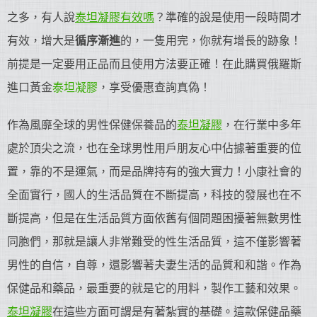
之多，有人說
泰坦凝膠有效嗎
？準確的說是使用一段時間才
有效，增大是
循序漸進
的，一隻用完，你就有增長的跡象！
前提是一定要用正品而且使用方法要正確！在此購買俄羅斯
進口黃金
泰坦凝膠
，享受優惠查詢真偽！
作為風靡全球的男性保健保養品的
泰坦凝膠
，在行業中多年
處於頂尖之流，也在全球男性用戶朋友心中佔據著重要的位
置，靠的不是運氣，而是品牌持有的強大實力！小康社會的
全面實行，國人的生活品質在不斷提高，科技的發展也在不
斷提高，但是在生活品質方面依舊有個問題困擾著無數男性
同胞們，那就是讓人非常難受的性生活品質，這不僅影響著
男性的自信，自尊，還影響著夫妻生活的品質和和諧。作為
保健品和藥品，最重要的就是它的用料，製作工藝和效果。
泰坦凝膠
在這些方面可謂是有著紮實的基礎。這款保健品藥