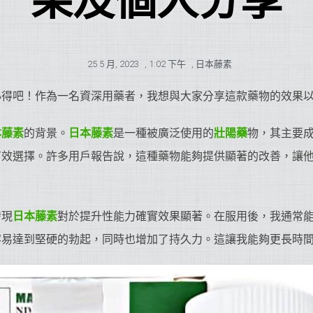
果及個人分享
25 5 月, 2023
,
1:02 下午
,
日本藤素
心得吧！作為一名資深用藥者，我想與大家分享這款藥物的效果
本藤素
的背景。
日本藤素
是一種被廣泛使用的
壯陽藥
物，其主要
有效選擇。許多用戶報告說，這種藥物能夠提供顯著的改善，讓
發現
日本藤素
對於提升性能力確實效果顯著。在服用後，我通常
容易達到堅硬的勃起，同時也增加了持久力。這讓我能夠更長時