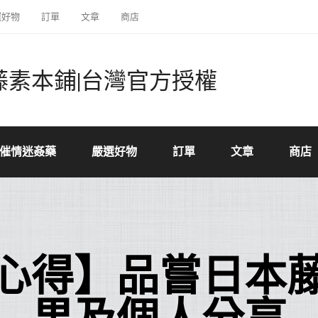
選好物
訂單
文章
商店
藤素本鋪|台灣官方授權
催情迷姦藥
嚴選好物
訂單
文章
商店
心得】品嘗日本