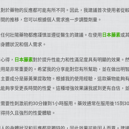
人對於藥物的反應都可能有所不同。因此，我建議首次使用者從
時間的推移，您可以根據個人需求進一步調整劑量。
用任何壯陽藥物都應謹慎並遵從醫生的建議。在使用
日本藤素
或
的身體狀況和個人需求。
用心得，
日本藤素
對於提升性能力和性滿足度具有明顯的效果。
使用是非常重要的。希望我的分享能對您有所幫助，並在做出明
，主要成分是藤黃果提取物。根據我的使用經驗，這款藥物能夠
我能夠享受更長時間的性愛。這種增強效果讓我感到更有自信，
需要性刺激前約30分鐘到1小時服用。藥效通常在服用後15到3
獲得持久且強烈的性愛體驗。
個人的身體狀況和反應都是獨特的，因此效果可能因人而異。建