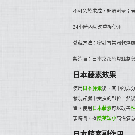
不可急於求成，超過劑量；
24小時內切勿重複使用
儲藏方法：密封置常溫乾燥
製造商：日本京都慈賀縣制
日本藤素效果
使用
日本藤素
後，其中的成
發現腎臟中受損的部位，然
管。使用
日本藤素
可以改善
事時間，提
陰莖短小
高性滿
日本藤素副作用