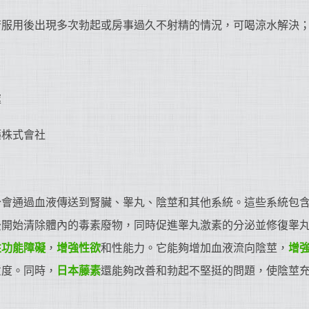
若服用後出現多次勃起或房事過久不射精的情況，可喝涼水解決
處
藥株式會社
分會通過血液傳送到腎臟、睾丸、陰莖和其他系統。這些系統包
後開始清除體內的毒素廢物，同時促進睾丸激素的分泌並修復睾
性功能障礙
，
增強性欲
和性能力。它能夠增加血液流向陰莖，
增
意度。同時，
日本藤素
還能夠改善和勃起不堅挺的問題，使陰莖