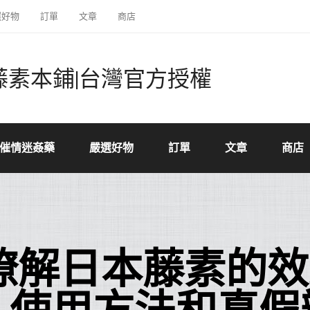
選好物
訂單
文章
商店
藤素本鋪|台灣官方授權
催情迷姦藥
嚴選好物
訂單
文章
商店
瞭解日本藤素的