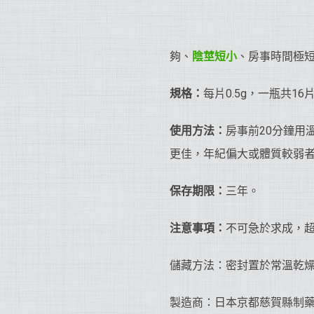
夠、
陰莖短小
、房事時間極
規格：
每片0.5g，一瓶共16
使用方法：
房事前20分鐘用
更佳，年紀偏大或體質較弱
保存期限：
三年。
注意事項：
不可急於求成，超
儲藏方法：密封置於常溫乾
製造商：日本京都慈賀縣制