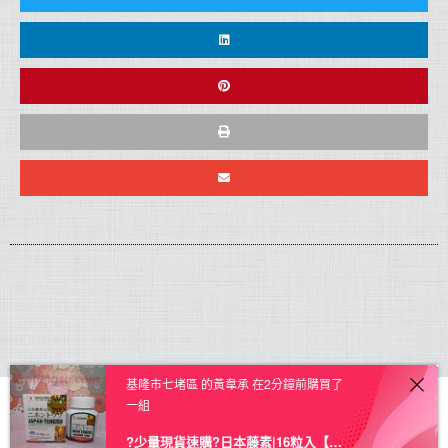
基隆市七堵區 的黃韋承 在2分鐘前購買了
一組
日本藤素正品|無效退款|藤素本鋪|台灣官方授權
Copyright © 2026.
?少量現貨速購?日本藤素|16粒入【授權進口】★三送一★ – 1盒 原價1699 現下殺價 1599