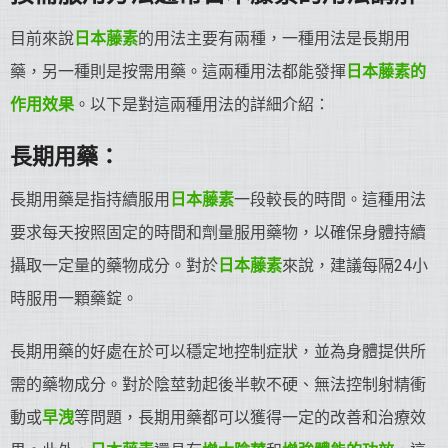
目前來說
日本藤素
的用法主要有兩種，一種用法是長期用
藥，另一種則是按需用藥。這兩種用法都能發揮
日本藤素的
作用效果
。以下是對這兩種用法的詳細介紹：
長期用藥：
長期用藥是指持續服用
日本藤素
一段較長的時間。這種用法
要求每天按照固定的時間和劑量服用藥物，以確保身體持續
攝取一定量的藥物成分。對於
日本藤素
來說，建議每隔24小
時服用一顆藥錠。
長期用藥的好處在於可以穩定地控制症狀，並為身體提供所
需的藥物成分。對於陰莖勃起後半軟不硬、無法控制射精衝
動或
早洩
等問題，長期用藥都可以獲得一定的改善和治療效