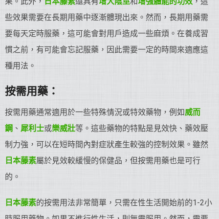
果。此外，
日本藤素
還具有
增大陰莖
和
增強體能的功效
，這
些效果需要在長期用藥中逐漸體現出來。然而，長期用藥需
要每天定時服藥，這可能會對用戶造成一些麻煩。在養成習
慣之前，有可能會忘記服藥，因此需要一定的時間來適應這
種用法。
按需用藥：
按需用藥通常適用於一些特殊情況或特效藥物，例如
威而
鋼
、
犀利士
或
樂威壯
等。這些藥物的特點是見效快、藥效壓
制力強，可以在短時間內對症狀產生較強的控制效果。雖然
日本藤素
屬於見效較緩慢的保健品，但按需用藥也是可行
的。
日本藤素
的按需用法非常簡單，只需在性生活開始前的1-2小
時服用藥物。如果不進行性生活，則無需服用。然而，需要