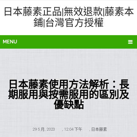
日本藤素正品|無效退款|藤素本
鋪|台灣官方授權
MENU
日本藤素使用方法解析：長
期服用與按需服用的區別及
優缺點
29 5 月, 2023
,
12:04 下午
,
日本藤素