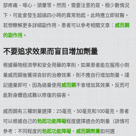
部疼痛、噁心、頭暈等。然而，需要注意的是，極少數情況
下，可能會發生超過四小時的異常勃起，此時應立即就醫。
若想瞭解更多詳細副作用，患者可以參考相關文章：
威而鋼
的副作用
。
不要追求效果而盲目增加劑量
根據藥物經濟學和安全用藥的準則，如果患者能在服用小劑
量威而鋼後獲得良好的治療效果，則不應自行增加劑量。謹
記適量即可，因為過量使用
威而鋼
不會增加其效果，反而可
能對身體造成難以修復的損害。
威而鋼有三種劑量選擇：25毫克、50毫克和100毫克。患者
可以根據自己的
勃起功能障礙
程度選擇適合的劑量（詳情可
參考：不同程度的
勃起功能障礙
，
威而鋼劑量
如何選