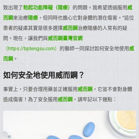
致出現了
勃起功能障礙（陽痿）
的問題。我希望透過服用
威
而鋼
來治療
陽痿
，但同時也擔心它對身體的潛在傷害。”這位
患者的疑慮其實是很多選擇
威而鋼
治療陽痿的人常有的疑
問。現在，讓我們與
威而鋼臺灣官網
（https://bptengsu.com）
的醫師一同探討如何安全地使用
威
而鋼
。
如何安全地使用威而鋼？
事實上，只要合理用藥並正確服用
威而鋼
，它並不會對身體
造成傷害！為了安全服用
威而鋼
，請牢記以下幾點：