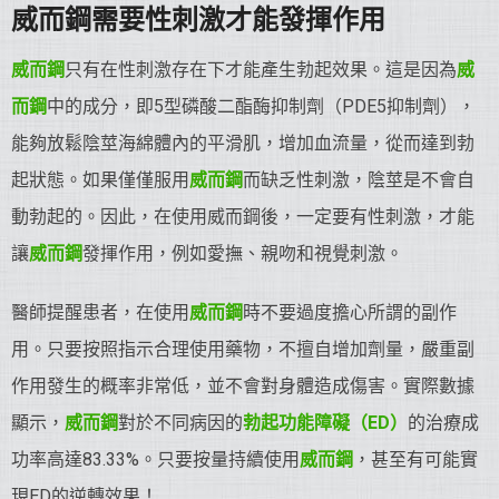
威而鋼需要性刺激才能發揮作用
威而鋼
只有在性刺激存在下才能產生勃起效果。這是因為
威
而鋼
中的成分，即5型磷酸二酯酶抑制劑（PDE5抑制劑），
能夠放鬆陰莖海綿體內的平滑肌，增加血流量，從而達到勃
起狀態。如果僅僅服用
威而鋼
而缺乏性刺激，陰莖是不會自
動勃起的。因此，在使用威而鋼後，一定要有性刺激，才能
讓
威而鋼
發揮作用，例如愛撫、親吻和視覺刺激。
醫師提醒患者，在使用
威而鋼
時不要過度擔心所謂的副作
用。只要按照指示合理使用藥物，不擅自增加劑量，嚴重副
作用發生的概率非常低，並不會對身體造成傷害。實際數據
顯示，
威而鋼
對於不同病因的
勃起功能障礙（ED）
的治療成
功率高達83.33%。只要按量持續使用
威而鋼
，甚至有可能實
現ED的逆轉效果！