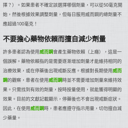
擇？）。如果患者不確定該選擇哪個劑量，可以從50毫克開
始，然後根據效果調整劑量，但每日服用威而鋼的總劑量不
應超過100毫克！
不要擔心藥物依賴而擅自減少劑量
許多患者認為使用
威而鋼
會產生藥物依賴（上癮），這是一
個誤解。藥物依賴指的是需要逐漸增加劑量才能維持相同的
治療效果，或在停藥後出現戒斷反應。根據對長期使用
威而
鋼
的觀察，患者在使用
威而鋼
時並不需要增加劑量來維持效
果。只需找到有效的劑量，按時按量使用，就能獲得明顯的
效果。目前的文獻記載顯示，停藥後也不會出現戒斷症狀。
因此，在使用
威而鋼
時，患者應遵守指示用量，切勿擅自減
少藥量。