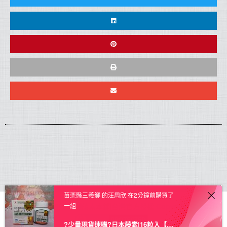
苗栗縣三義鄉 的汪周欣 在2分鐘前購買了
一組
日本藤素正品|無效退款|藤素本鋪|台灣官方授權
Copyright © 2026.
?少量現貨速購?日本藤素|16粒入【授權進口】★三送一★ – 1盒 原價1699 現下殺價 1599