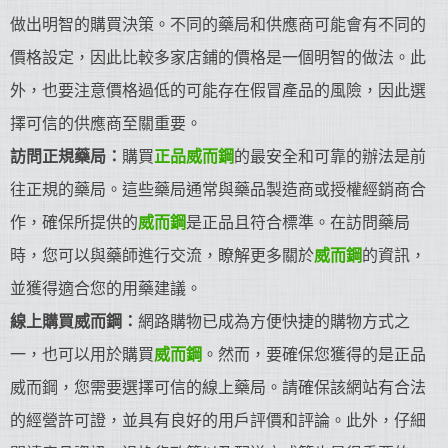
做出明智的購買決策。不同的藥局和供應商可能會有不同的
價格設定，因此比較多家店鋪的價格是一個明智的做法。此
外，也要注意價格過低的可能存在假冒產品的風險，因此選
擇可信的供應商至關重要。
訪問正規藥局：
購買
正品威而鋼
的最安全和可靠的辦法是前
往正規的藥局。這些藥局通常與藥品製造商或授權經銷商合
作，確保所提供的
威而鋼
是正品且符合標準。在訪問藥局
時，您可以與藥師進行交流，瞭解更多關於
威而鋼
的資訊，
並獲得適合您的用藥建議。
線上購買威而鋼：
網路購物已成為方便快捷的購物方式之
一，也可以用於購買
威而鋼
。然而，要確保您獲得的是正品
威而鋼，您需要選擇可信的線上藥局。請確保該網站有合法
的經營許可證，並具有良好的用戶評價和評論。此外，仔細