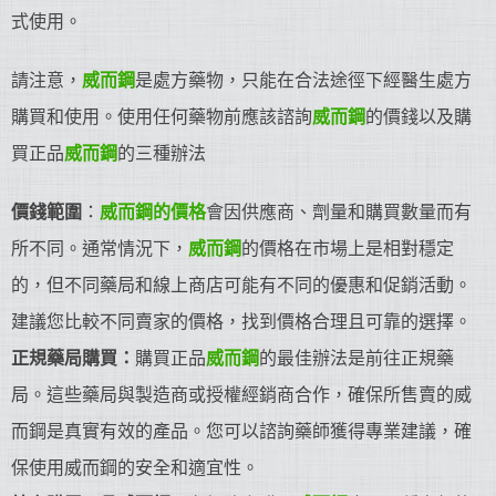
式使用。
請注意，
威而鋼
是處方藥物，只能在合法途徑下經醫生處方
購買和使用。使用任何藥物前應該諮詢
威而鋼
的價錢以及購
買正品
威而鋼
的三種辦法
價錢範圍
：
威而鋼的價格
會因供應商、劑量和購買數量而有
所不同。通常情況下，
威而鋼
的價格在市場上是相對穩定
的，但不同藥局和線上商店可能有不同的優惠和促銷活動。
建議您比較不同賣家的價格，找到價格合理且可靠的選擇。
正規藥局購買：
購買正品
威而鋼
的最佳辦法是前往正規藥
局。這些藥局與製造商或授權經銷商合作，確保所售賣的威
而鋼是真實有效的產品。您可以諮詢藥師獲得專業建議，確
保使用威而鋼的安全和適宜性。