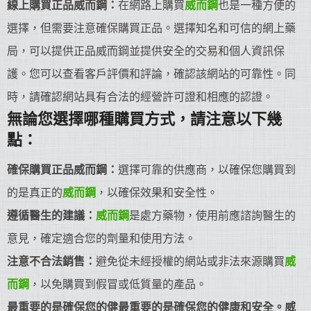
線上購買正品威而鋼：
在網路上購買
威而鋼
也是一種方便的
選擇，但需要注意確保購買正品。選擇知名和可信的網上藥
局，可以提供正品威而鋼並提供安全的交易和個人資訊保
護。您可以查看客戶評價和評論，確認該網站的可靠性。同
時，請確認網站具有合法的經營許可證和相應的認證。
無論您選擇哪種購買方式，請注意以下幾
點：
確保購買正品威而鋼：
選擇可靠的供應商，以確保您購買到
的是真正的
威而鋼
，以確保效果和安全性。
遵循醫生的建議：
威而鋼
是處方藥物，使用前應諮詢醫生的
意見，確定適合您的劑量和使用方法。
注意不合法銷售：
避免從未經授權的網站或非法來源購買
威
而鋼
，以免購買到假冒或低質量的產品。
最重要的是確保您的健最重要的是確保您的健康和安全。威