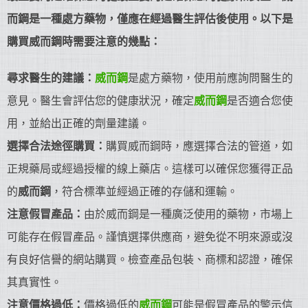
而鋼是一種處方藥物，僅應在經過醫生評估後使用。以下是
購買威而鋼時需要注意的幾點：
尋求醫生的建議：
威而鋼
是處方藥物，使用前應詢問醫生的
意見。醫生會評估您的健康狀況，確定
威而鋼
是否適合您使
用，並給出正確的劑量建議。
選擇合法途徑購買：
購買威而鋼時，應選擇合法的管道，如
正規藥局或經過授權的線上藥店。這樣可以確保您獲得正品
的
威而鋼
，符合標準並經過正確的存儲和運輸。
注意假冒產品：
由於威而鋼是一種廣泛使用的藥物，市場上
可能存在假冒產品。謹慎選擇供應商，避免從不明來源或沒
有良好信譽的網站購買。檢查產品包裝、商標和認證，確保
其真實性。
注意價格過低：
價格過低的
威而鋼
可能是假冒產品的警示信