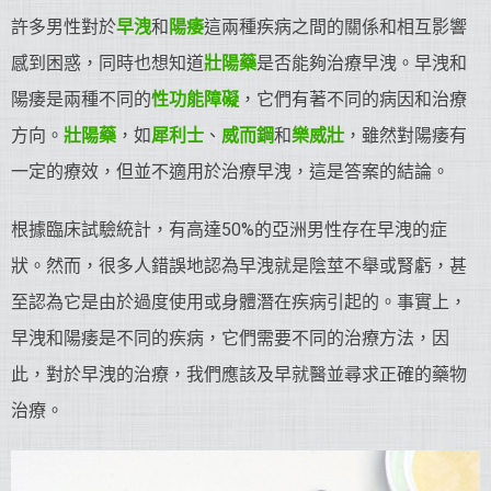
許多男性對於
早洩
和
陽痿
這兩種疾病之間的關係和相互影響
感到困惑，同時也想知道
壯陽藥
是否能夠治療早洩。早洩和
陽痿是兩種不同的
性功能障礙
，它們有著不同的病因和治療
方向。
壯陽藥
，如
犀利士
、
威而鋼
和
樂威壯
，雖然對陽痿有
一定的療效，但並不適用於治療早洩，這是答案的結論。
根據臨床試驗統計，有高達50%的亞洲男性存在早洩的症
狀。然而，很多人錯誤地認為早洩就是陰莖不舉或腎虧，甚
至認為它是由於過度使用或身體潛在疾病引起的。事實上，
早洩和陽痿是不同的疾病，它們需要不同的治療方法，因
此，對於早洩的治療，我們應該及早就醫並尋求正確的藥物
治療。