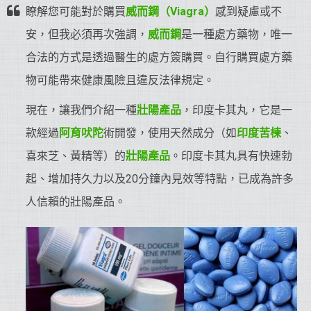
瞭解您可能對於購買
威而鋼（Viagra）
感到疑慮或不
安，但我必須再次強調，
威而鋼
是一種處方藥物，唯一
合法的方式是透過醫生的處方簽購買。自行購買處方藥
物可能帶來健康風險且違反法律規定。
現在，讓我們介紹一種
壯陽產品
，印度卡其丸，它是一
款經過
阿育吠陀
術開發，使用天然成分（如
印度苦楝
、
喜來芝、黃精等）的
壯陽產品
。印度卡其丸具有快速勃
起、增加持久力以及20分鐘內見效等特點，已成為許多
人信賴的壯陽產品。