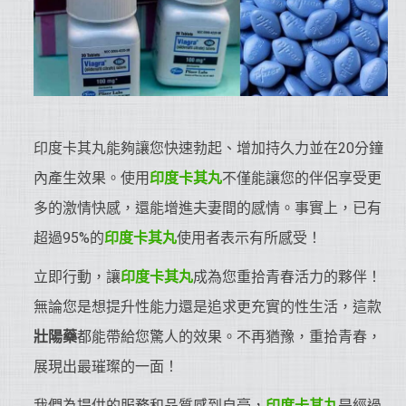
印度卡其丸能夠讓您快速勃起、增加持久力並在20分鐘
內產生效果。使用
印度卡其丸
不僅能讓您的伴侶享受更
多的激情快感，還能增進夫妻間的感情。事實上，已有
超過95%的
印度卡其丸
使用者表示有所感受！
立即行動，讓
印度卡其丸
成為您重拾青春活力的夥伴！
無論您是想提升性能力還是追求更充實的性生活，這款
壯陽藥
都能帶給您驚人的效果。不再猶豫，重拾青春，
展現出最璀璨的一面！
我們為提供的服務和品質感到自豪，
印度卡其丸
是經過