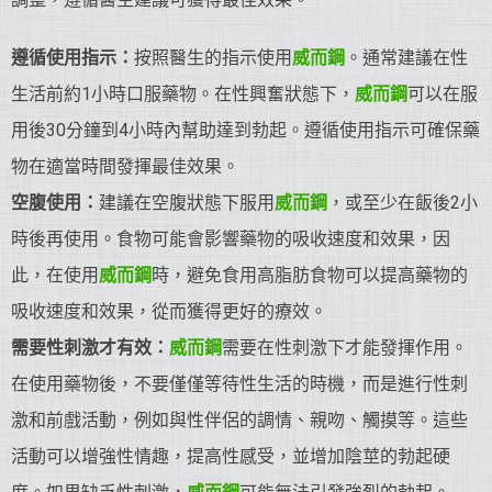
遵循使用指示：
按照醫生的指示使用
威而鋼
。通常建議在性
生活前約1小時口服藥物。在性興奮狀態下，
威而鋼
可以在服
用後30分鐘到4小時內幫助達到勃起。遵循使用指示可確保藥
物在適當時間發揮最佳效果。
空腹使用：
建議在空腹狀態下服用
威而鋼
，或至少在飯後2小
時後再使用。食物可能會影響藥物的吸收速度和效果，因
此，在使用
威而鋼
時，避免食用高脂肪食物可以提高藥物的
吸收速度和效果，從而獲得更好的療效。
需要性刺激才有效：
威而鋼
需要在性刺激下才能發揮作用。
在使用藥物後，不要僅僅等待性生活的時機，而是進行性刺
激和前戲活動，例如與性伴侶的調情、親吻、觸摸等。這些
活動可以增強性情趣，提高性感受，並增加陰莖的勃起硬