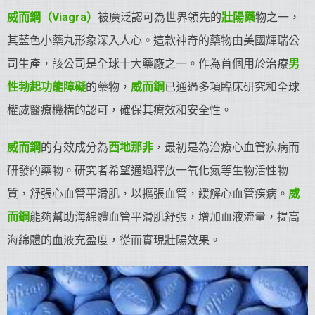
威而鋼（Viagra）
被廣泛認可為世界領先的
壯陽藥
物之一，
其藍色小藥丸形象深入人心。這款神奇的藥物由美國輝瑞公
司生產，該公司是全球十大藥廠之一。作為首個用於治療
男
性勃起功能障礙
的藥物，
威而鋼
已通過多項臨床研究和全球
權威醫療機構的認可，確保其療效和安全性。
威而鋼
的有效成分為
西地那非
，最初是為治療心血管疾病而
研發的藥物。研究者希望通過釋放一氧化氮等生物活性物
質，舒張心血管平滑肌，以擴張血管，緩解心血管疾病。
威
而鋼
能夠幫助海綿體血管平滑肌舒張，增加血液流量，提高
海綿體的血液充盈度，從而實現壯陽效果。