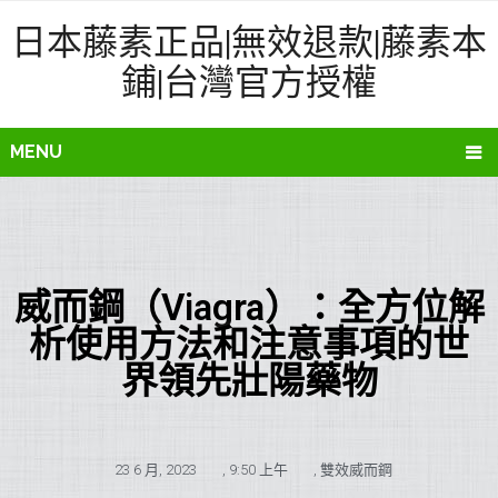
日本藤素正品|無效退款|藤素本
鋪|台灣官方授權
MENU
威而鋼（Viagra）：全方位解
析使用方法和注意事項的世
界領先壯陽藥物
23 6 月, 2023
,
9:50 上午
,
雙效威而鋼