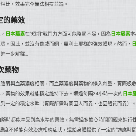
段相比，效果完全無法相提並論。
定的藥效
比，
日本藤素
在“短期”戰鬥力方面可能略顯不足，因為
日本藤素
本
範疇。因此，並沒有像威而鋼、犀利士那樣的強效體現。然而，
進一步解釋…
次藥物
效強弱與血藥濃度相關，而血藥濃度與藥物的攝入劑量、實際吸
，藥物的效果就能穩定維持下去。通過每隔24小時一次的
日本
達到一定的穩定水準（實際所需時間因人而異，也因體質而異）
內隨時都能享受到高水準的藥效，無需過多擔心時間問題來進行
藥濃度不僅能有效治療相應症狀，還給身體提供了一定的“適應時