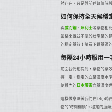
然存在，只是與前述峰值時
如何保持全天候穩
與
威而鋼
、
犀利士
等藥物相
嚴格來說並不屬於壯陽藥的
的穩定藥效！請看下麵藥師的
每隔24小時服用一
前面我們也提到，藥物的藥
持一定、穩定的血藥濃度水準
使體內的
日本藤素
血藥濃度
這樣做意味著我們在24小時
物的“時間枷鎖”。穩定的血