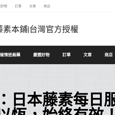
選好物
訂單
文章
商店
藤素本鋪|台灣官方授權
催情迷姦藥
嚴選好物
訂單
文章
商店
：日本藤素每日