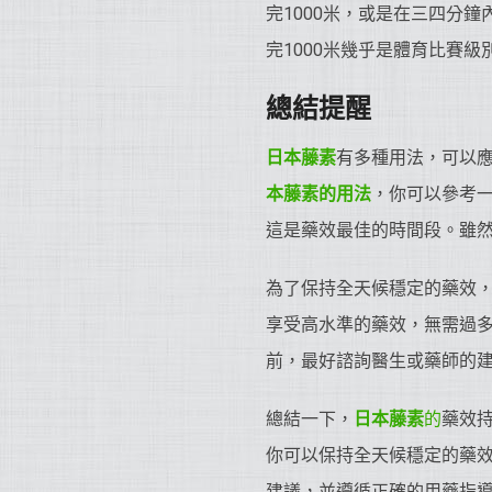
完1000米，或是在三四分
完1000米幾乎是體育比賽級
總結提醒
日本藤素
有多種用法，可以
本藤素的用法
，你可以參考一
這是藥效最佳的時間段。雖然
為了保持全天候穩定的藥效，
享受高水準的藥效，無需過
前，最好諮詢醫生或藥師的
總結一下，
日本藤素
的
藥效持
你可以保持全天候穩定的藥
建議，並遵循正確的用藥指