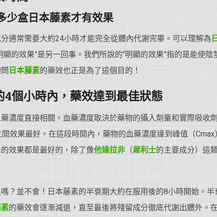
多少盒日本藤素才有效果
成分通常需要大約24小時才能完全從體內代謝完畢。可以理解為
明顯的效果”是另一回事。我們所說的“明顯的效果”指的是能使
詢問
日本藤素
的藥效也正是為了這個目的！
的4個小時內，藥效達到最佳狀態
血藥濃度直接相關。血藥濃度取決於藥物的攝入劑量和實際吸收
之間效果最好。在這段時間內，藥物的血藥濃度達到峰值（Cma
內的效果都是最好的，除了像
他達拉非
（
犀利士
的主要成分）這
失嗎？並不會！日本藤素的半衰期大約在服用後的8小時開始。半
藤素
的藥效會逐漸減退，直至最後將殘留成分徹底代謝出體外。