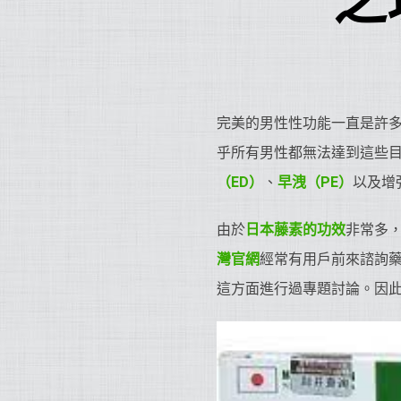
之
完美的男性性功能一直是許
乎所有男性都無法達到這些
（ED）
、
早洩（PE）
以及增
由於
日本藤素的功效
非常多，
灣官網
經常有用戶前來諮詢
這方面進行過專題討論。因