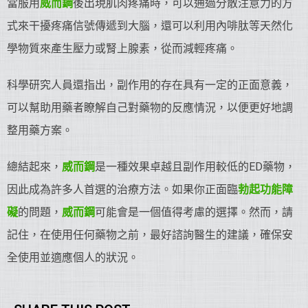
當服用
威而鋼
後出現肌肉疼痛時，可以通過分散注意力的方
式來干擾疼痛信號傳遞到大腦，還可以利用內啡肽等天然化
學物質來產生壓力或腎上腺素，從而減輕疼痛。
科學研究人員還指出，副作用的存在具有一定的正面意義，
可以幫助用藥者瞭解自己對藥物的反應情況，以便更好地調
整用藥方案。
總結起來，
威而鋼
是一種效果卓越且副作用較低的ED藥物，
因此成為許多人首選的治療方法。如果你正面臨
勃起功能障
礙
的問題，
威而鋼
可能會是一個值得考慮的選擇。然而，請
記住，在使用任何藥物之前，最好諮詢醫生的建議，確保安
全使用並適應個人的狀況。