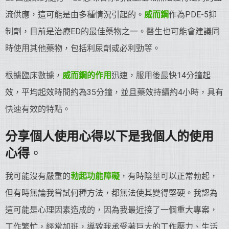
流供應，這可能是由多種情況引起的。
威而鋼
作為PDE-5抑
制劑，目前是治療ED的最佳藥物之一。醫生也可能會建議同
時使用其他藥物，包括利尿劑或必利勁等。
根據臨床數據，
威而鋼的作用
迅速，服用後最快14分鐘起
效，平均起效時間約為35分鐘，並且藥效持續約4小時，具有
快速有效的特點。
分享個人使用心得以下是我個人的使用
心得
。
我可能沒有嚴重的
勃起功能障礙
，有時陰莖可以正常勃起，
但有時無論我嘗試何種方法，都無法使其變得堅硬。我認為
這可能是心理因素造成的，因為我最近接了一個重大專案，
工作繁忙，經常加班，導致我承受著巨大的工作壓力、生活