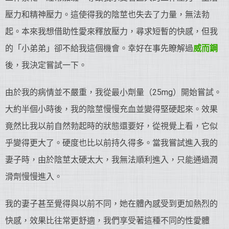
壓力和精神壓力。這使得我的陰莖也失去了力量，無法勃
起。本來我想借助性愛來釋放壓力，尋求短暫的快感，但我
的「小弟弟」卻不給我這個機會。幸好在事先瞭解過
威而鋼
後，我決定嘗試一下。
由於我的病情並不嚴重，我從最小劑量（25mg）開始嘗試。
大約半個小時後，我的陰莖慢慢充血並變得堅硬起來。效果
竟然比我以前自然勃起時的狀態還要好，從視覺上看，它似
乎變得更大了。硬度也比以前持久得多。當我嘗試進入我的
妻子時，由於陰莖太硬太大，我無法順利進入，只能通過潤
滑劑慢慢進入。
我的妻子甚至覺得與以前不同，她在體內感受到更加熱烈的
快感，效果比往常更舒適，我們享受著這種不同的性愛體