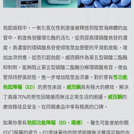
勃起過程中，一氧化氮在性刺激後被釋放到陰莖海綿體的血
管中，刺激鳥苷酸環化酶的活化，從而提高環磷酸鳥苷的濃
度。高濃度的環磷酸鳥苷使得陰莖血管壁的平滑肌放鬆，增
加血流供應，從而引起勃起。威而鋼作為第五型磷酸二酯酶
抑制劑，能夠阻止第五型磷酸二酯酶分解環磷酸鳥苷，使血
管保持舒張狀態，進一步增加陰莖血流量。對於患有
性功能
勃起障礙（ED）
的男性來說，
威而鋼
具有極大的療效，解決
了高達70%的男性因陽痿而無法正常生活的困擾。
威而鋼
的
療效極佳且安全，在同類產品中享有極高的口碑。
如果你患有
勃起功能障礙（ED、陽痿）
，醫生可能會給你開
ED口服藥的處方。ED意味著你的陰莖組織無法獲得足夠的血