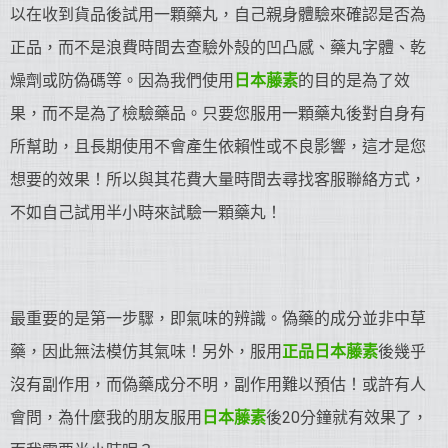
以在收到貨品後試用一顆藥丸，自己親身體驗來確認是否為
正品，而不是浪費時間去查驗外殼的凹凸感、藥丸字體、乾
燥劑或防偽碼等。因為我們使用
日本藤素
的目的是為了效
果，而不是為了檢驗藥品。只要您服用一顆藥丸後對自身有
所幫助，且長期使用不會產生依賴性或不良影響，這才是您
想要的效果！所以與其花費大量時間去尋找客服聯絡方式，
不如自己試用半小時來試驗一顆藥丸！
最重要的是第一步驟，即氣味的辨識。偽藥的成分並非中草
藥，因此無法模仿其氣味！另外，服用
正品日本藤素
後幾乎
沒有副作用，而偽藥成分不明，副作用難以預估！或許有人
會問，為什麼我的朋友服用
日本藤素
後20分鐘就有效果了，