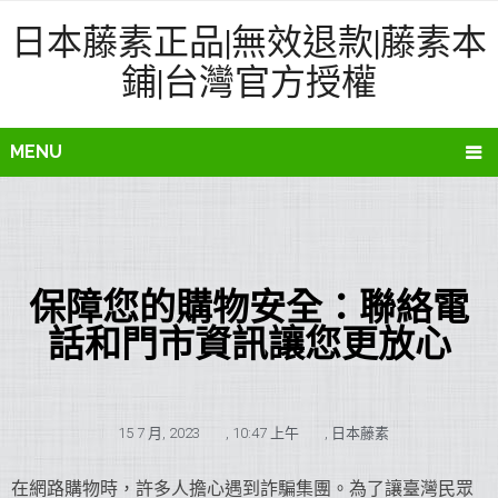
日本藤素正品|無效退款|藤素本
鋪|台灣官方授權
MENU
保障您的購物安全：聯絡電
話和門市資訊讓您更放心
15 7 月, 2023
,
10:47 上午
,
日本藤素
在網路購物時，許多人擔心遇到詐騙集團。為了讓臺灣民眾