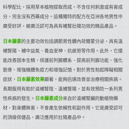
科學配比，採用草本植物提取而成，不含任何刺激或有害成
分，完全沒有西藥成分。這種獨特的配方在亞洲各地男性中
廣受好評，被廣泛認可為具有補腎壯陽功效的精品產品。
日本藤素
的主要功效包括調節男性體內荷爾蒙分泌，具有溫
補腎陽、補中益氣、養血安神、抗疲勞等作用。此外，它還
能改善固本生精、保護前列腺體系、提高前列腺功能、強化
筋骨、增強機體免疫力和增強記憶。對於男性勃起障礙相關
症狀，
日本藤素效果
顯著，能夠迅速改善並治療相關疾病。
長期服用有助於滋補腎陰、溫補腎陽，並有效預防一系列男
性疾病的發生。
日本藤素成分
來自於溫補腎臟的動植物藥
材，對身體無害，不會產生依賴性和副作用。它是廣受認可
的頂級保健品，廣泛應用於壯陽產品中。