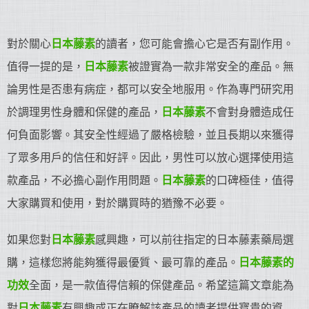
對於關心
日本藤素
的讀者，您可能會擔心它是否有副作用。
值得一提的是，
日本藤素
被證實為一款非常安全的產品。無
論男性是否患有病症，都可以安全地服用。作為專門研究用
於調理男性身體和保健的產品，
日本藤素
不會對身體造成任
何負面影響。其安全性經過了嚴格檢驗，並且長期以來獲得
了眾多用戶的信任和好評。因此，男性可以放心選擇使用這
款產品，不必擔心副作用問題。
日本藤素
的口碑極佳，值得
大家購買和使用，對於購買時的猶豫不必要。
如果您對
日本藤素
感興趣，可以前往指定的日本藤素藥局選
購，這樣您將能夠獲得最優質、最可靠的產品。
日本藤素的
功效
全面，是一款值得信賴的保健產品。希望這篇文章能為
對
日本藤素
有興趣或正在瞭解該產品的讀者提供寶貴的資