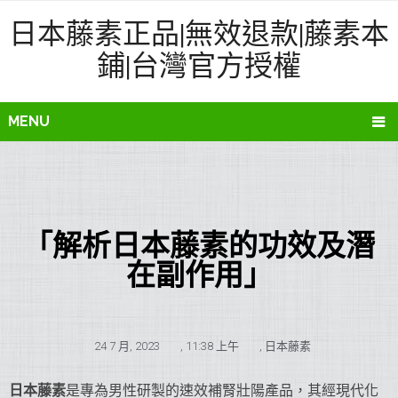
日本藤素正品|無效退款|藤素本
鋪|台灣官方授權
MENU
「解析日本藤素的功效及潛
在副作用」
24 7 月, 2023
,
11:38 上午
,
日本藤素
日本藤素
是專為男性研製的速效補腎壯陽產品，其經現代化