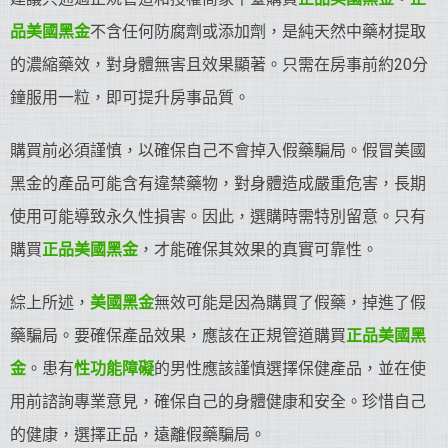
品美國黑金
不含任何防腐劑或添加劑，是純天然中藥材提取
的濃縮藥效，對身體無害且效果顯著。只需在房事前約20分
鐘服用一粒，即可提升房事品質。
購買前必須謹慎，以確保自己不會掉入假藥騙局。假冒美國
黑金的產品可能含有違禁藥物，對身體造成嚴重危害，長期
使用可能導致永久性損害。因此，選購時需特別留意。只有
購買
正品美國黑金
，才能確保其效果的真實可靠性。
綜上所述，
美國黑金
無效可能是因為購買了假藥，掉進了假
藥騙局。要確保產品效果，應該在正規管道購買
正品美國黑
金
。患有
性功能障礙
的男性應該謹慎選擇保健產品，並在使
用前諮詢專業意見，確保自己的身體健康和安全。珍惜自己
的健康，選擇正品，遠離假藥騙局。