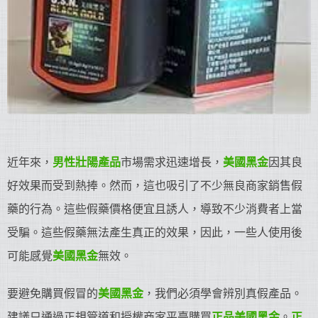
近年來，
男性壯陽產品
市場需求迅速增長，
美國黑金
因其良
好效果而受到熱捧。然而，這也吸引了不少無良商家銷售假
藥的行為。這些假藥價格便宜且誘人，導致不少消費者上當
受騙。這些假藥無法產生真正的效果，因此，一些人使用後
可能感覺
美國黑金
無效。
要避免購買假冒的
美國黑金
，我們必須學會辨別真假產品。
建議只通過正規管道和授權商家平臺購買
正品美國黑金
。
正