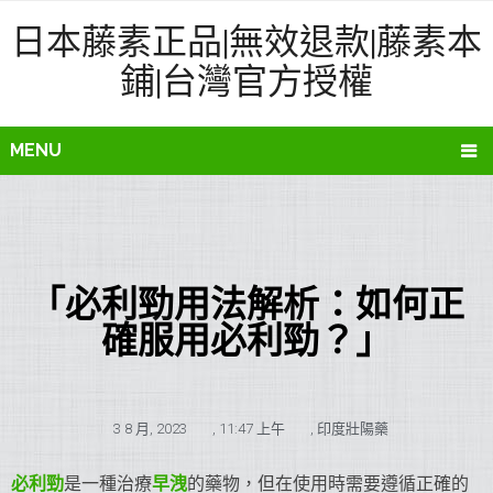
日本藤素正品|無效退款|藤素本
鋪|台灣官方授權
MENU
「必利勁用法解析：如何正
確服用必利勁？」
3 8 月, 2023
,
11:47 上午
,
印度壯陽藥
必利勁
是一種治療
早洩
的藥物，但在使用時需要遵循正確的