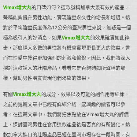
Vimax增大丸
的口碑如何？這款號稱加拿大最有效的產品，
聲稱能夠提升男性功能、實現陰莖永久性的增長和增粗。這
對於平均陰莖長度僅為12公分的臺灣男性來說，無疑是一個
極為吸引人的好消息。如果
Vimax增大丸
的效果確實如此神
奇，那麼絕大多數的男性將有機會實現更長更大的陰莖，進
而在性愛中獲得更加強烈的刺激和愉悅。因此，我們將深入
探討這款誘人的壯陽產品，看看它是否能夠如所聲稱的那
樣，幫助男性朋友實現他們渴望的效果。
有關
Vimax增大丸
的成分、效果以及可能的副作用等細節，
之前的幾篇文章中已經有詳細介紹，感興趣的讀者可以參
考。在這篇文章中，我們將把焦點放在Vimax增大丸的評價
上，探討臺灣男性在食用這款產品後是否真的有所變化。這
款加拿大進口的壯陽產品已經在臺灣市場存在一段時間，有