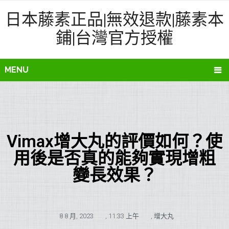
日本藤素正品|無效退款|藤素本
鋪|台灣官方授權
MENU
Vimax增大丸的評價如何？使
用後是否真的能夠實現增粗
變長效果？
8 8 月, 2023
,
11:33 上午
,
增大丸