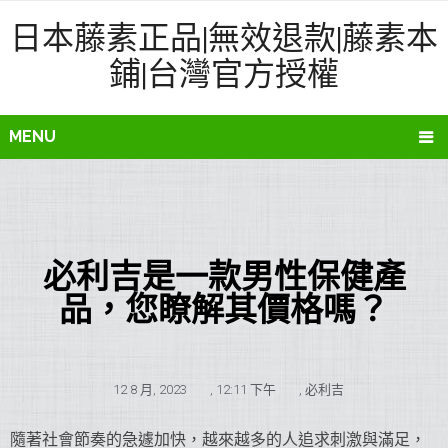
日本藤素正品|無效退款|藤素本
鋪|台灣官方授權
MENU
必利吉是一款男性保健產
品，您瞭解其價格嗎？
12 8 月, 2023
,
12:11 下午
,
必利吉
隨著社會節奏的急遽加快，越來越多的人追求刺激與滿足，