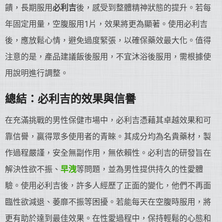
饋，長期服用
必利吉
後，感受到整體精神狀態的提升。若每
年固定用量，空腹服用1片，效果將更為顯著。使用必利吉
後，應放鬆心情，避免過度緊張，以確保藥效最大化。值得
注意的是，產品建議飯後服用，不宜沐浴後服用，需根據使
用說明進行調整。
總結：必利吉的效果與信譽
在充滿挑戰的男性保健市場中，必利吉憑藉其卓越效果和可
靠信譽，贏得眾多使用者的青睞。其成分均為名貴藥材，製
作過程嚴謹，安全無副作用，無依賴性。必利吉的研發旨在
解決性欲不振、
早洩
等問題，並為男性提供持久的性愛體
驗。使用必利吉後，許多人經歷了正面的變化，他們不再面
臨性欲減退、萎靡不振等困擾。若能每天在空腹時服用，將
更有助於達到最佳效果。在性愛過程中，保持輕鬆的心態和