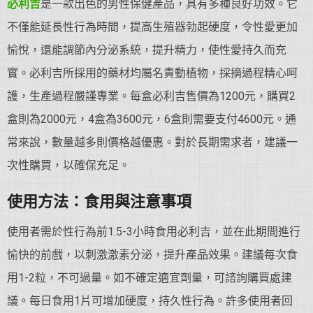
必利吉
是一款出色的男性保健產品，具有多種良好功效。它
不僅能延長性行為時間，提高生殖器勃起硬度，令性愛更加
愉悅，還能調節內分泌系統，提升精力，使性愛持久而充
實。必利吉所採用的藥材均屬名貴動植物，採摘過程精心呵
護，生產過程嚴謹專業。每盒必利吉售價為1200元，購買2
盒則為2000元，4盒為3600元，6盒則需要支付4600元。通
常來說，數量越多則價格越優惠。對於長期需求者，建議一
次性購買，以確保充足。
使用方法：食用與注意事項
使用者需於性行為前1.5-3小時食用必利吉，並在此期間進行
愉快的前戲，以刺激激素分泌，提升產品效果。建議每次食
用1-2粒，不可過量。如不確定適宜劑量，可諮詢購買處建
議。每日食用1片可增加硬度，持久性行為。許多使用者回