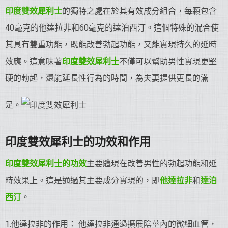
印度雙效犀利士
的獨特之處在於其有效成分組合，每顆包含
40毫克的他達拉非和60毫克的達泊西汀。這個特殊的混合使
其具有雙重功能，既能改善勃起功能，又能實現持久的延時
效應。這意味著
印度雙效犀利士
不僅可以幫助男性實現更堅
硬的勃起，還能延長性行為的時間，為夫妻提供更長的滿
足。
印度雙效犀利士的功效和作用
印度雙效犀利士的功效
主要體現在改善男性的勃起功能和延
時效果上。這是通過其主要成分實現的，即
他達拉非
和
達泊
西汀
。
1.他達拉非的作用： 他達拉非通過擴展陰莖內的微細血管，