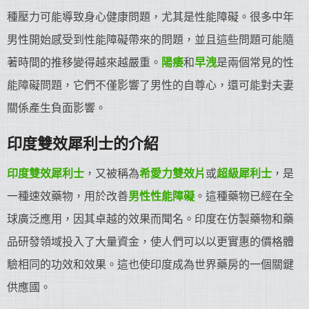
種壓力可能導致身心健康問題，尤其是性能障礙。很多中年
男性開始感受到性能障礙帶來的問題，並且這些問題可能隨
著時間的推移變得越來越嚴重。
陽痿
和
早洩
是兩個常見的性
能障礙問題，它們不僅影響了男性的自尊心，還可能對夫妻
關係產生負面影響。
印度雙效犀利士的介紹
印度雙效犀利士
，又被稱為
希愛力雙效片
或
超級犀利士
，是
一種速效藥物，用於改善
男性性能障礙
。這種藥物已經在全
球廣泛應用，因其卓越的效果而聞名。印度在仿製藥物和藥
品研發領域投入了大量資金，使人們可以以更實惠的價格體
驗相同的功效和效果。這也使印度成為世界藥房的一個關鍵
供應國。