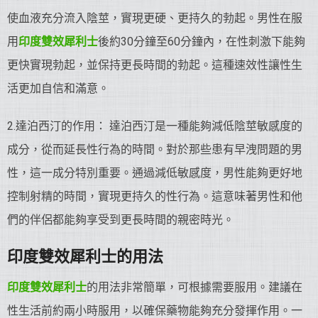
使血液充分流入陰莖，實現更硬、更持久的勃起。男性在服
用
印度雙效犀利士
後約30分鐘至60分鐘內，在性刺激下能夠
更快實現勃起，並保持更長時間的勃起。這種速效性讓性生
活更加自信和滿意。
2.達泊西汀的作用： 達泊西汀是一種能夠減低陰莖敏感度的
成分，從而延長性行為的時間。對於那些患有早洩問題的男
性，這一成分特別重要。通過減低敏感度，男性能夠更好地
控制射精的時間，實現更持久的性行為。這意味著男性和他
們的伴侶都能夠享受到更長時間的親密時光。
印度雙效犀利士的用法
印度雙效犀利士
的用法非常簡單，可根據需要服用。建議在
性生活前約兩小時服用，以確保藥物能夠充分發揮作用。一