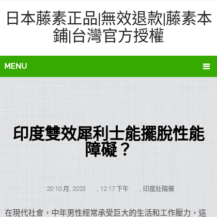
日本藤素正品|無效退款|藤素本
鋪|台灣官方授權
MENU
印度雙效犀利士能擺脫性能
障礙？
20 10 月, 2023
,
12:17 下午
,
印度壯陽藥
在現代社會，中年男性經常承受巨大的生活和工作壓力，這