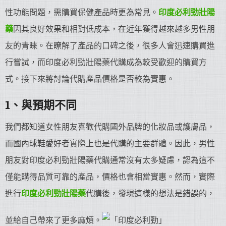
性功能問題，需購買保健產品時更為常見。
印度必利勁
壯陽
藥
因其良好效果和相對低成本，在近年獲得越來越多男性朋
友的青睞。在瞭解了產品的口碑之後，很多人會迅速購買進
行嘗試，而印度必利勁壯陽藥代購成為較受歡迎的購買方
式。接下來將討論代購產品價格是否較為實惠。
1、與預期不同
我們都知道女性朋友喜歡代購國外品牌的化妝品或護膚品，
而國內球鞋愛好者實際上也是代購的主要群體。因此，男性
朋友對印度必利勁壯陽藥代購通常沒有太多疑慮，認為這不
僅能購得品質可靠的產品，價格也會相當實惠。然而，實際
進行
印度必利勁
壯陽藥
代購後，發現這樣的想法是錯誤的，
並給自己帶來了更多麻煩。