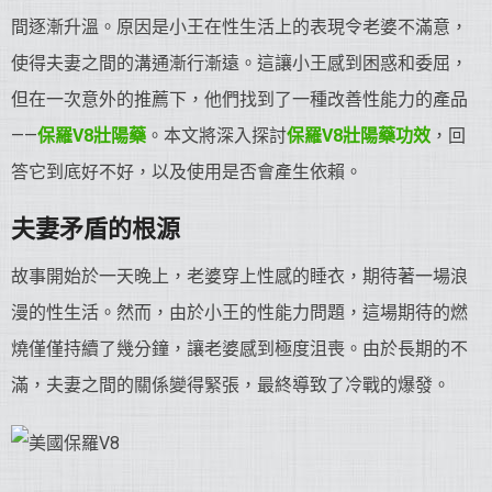
間逐漸升溫。原因是小王在性生活上的表現令老婆不滿意，
使得夫妻之間的溝通漸行漸遠。這讓小王感到困惑和委屈，
但在一次意外的推薦下，他們找到了一種改善性能力的產品
——
保羅V8
壯陽藥
。本文將深入探討
保羅V8
壯陽藥
功效
，回
答它到底好不好，以及使用是否會產生依賴。
夫妻矛盾的根源
故事開始於一天晚上，老婆穿上性感的睡衣，期待著一場浪
漫的性生活。然而，由於小王的性能力問題，這場期待的燃
燒僅僅持續了幾分鐘，讓老婆感到極度沮喪。由於長期的不
滿，夫妻之間的關係變得緊張，最終導致了冷戰的爆發。