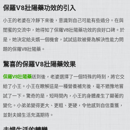
保羅V8
壯陽藥
功效的引入
小王的老婆在冷靜下來後，意識到自己可能有些過分。在與
閨蜜的交流中，她得知了保羅V8壯陽藥功效的良好口碑。於
是，她決定給夫婿一個機會，試試這款被譽為解決性能力問
題的保羅V8壯陽藥。
驚喜的保羅V8
壯陽藥
效果
保羅V8
壯陽藥
送到後，老婆選擇了一個特殊的時刻，將它交
給了小王。小王在瞭解這是一種營養補充後，毫不猶豫地嘗
試了一下。驚奇的是，短時間內，小王的身體產生了顯著的
變化。小弟弟變得更大、更粗、更硬，令他感到自信重獲，
並對夫婦生活充滿期待。
夫婦生活的轉變