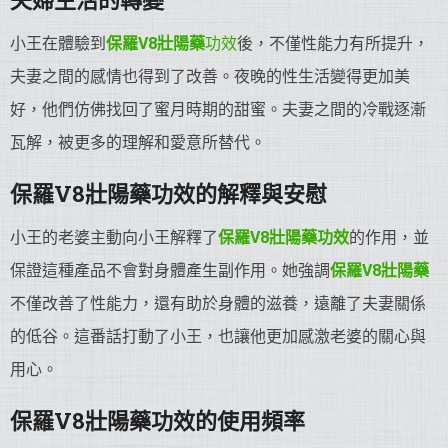
小王在體驗到
保羅V8
壯陽
藥
功效
後，不僅性能力有所提升，
夫妻之間的感情也得到了改善。夜晚的性生活變得更加美
好，他們仿佛找回了蜜月時期的甜蜜。夫妻之間的冷戰逐漸
瓦解，被更多的理解和愛意所替代。
保羅V8
壯陽藥
功效的解釋與安慰
小王的老婆主動向小王解釋了
保羅V8
壯陽藥
功效
的作用，並
保證這種產品不會對身體產生副作用。她強調
保羅V8
壯陽藥
不僅改善了性能力，還有助於身體的滋養，遠離了夫妻關係
的低谷。這番話打動了小王，也讓他更加感激老婆的關心與
用心。
保羅V8
壯陽藥
功效的使用頻率