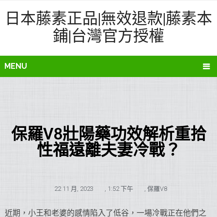
日本藤素正品|無效退款|藤素本
鋪|台灣官方授權
MENU
保羅V8壯陽藥功效解析重拾
性福遠離夫妻冷戰？
22 11 月, 2023
,
1:52 下午
,
保羅V8
近期，小王和老婆的感情陷入了低谷，一場冷戰正在他們之