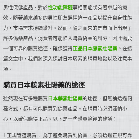
男性保健產品，對於
性功能障礙
等相關症狀有著卓越的療
效。隨著越來越多的男性朋友選擇這一產品以提升自身性能
力，市場需求持續攀升。然而，隨之而來的是市面上出現了
許多偽藥產品，消費者可能陷入購買偽藥的風險，因此需要
一個可靠的購買途徑，確保獲得
正品日本藤素
壯陽藥
。在這
篇文章中，我們將深入探討日本藤素的購買地點以及注意事
項。
購買日本藤素
壯陽藥
的途徑
雖然現在有多種購買
日本藤素
壯陽藥
的途徑，但無論透過何
種方式，都有可能購買到偽藥產品。在購買時必須謹慎小
心，以確保購得正品。以下是一些購買途徑的建議：
1.正規管道購買： 為了避免購買到偽藥，必須透過正規可靠