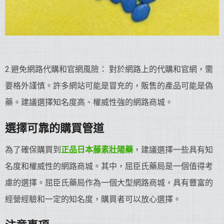
2.避免網路代購和官網風險： 對於網路上的代購和官網，需
要格外謹慎。許多網站可能是冒充的，販售的產品可能是偽
藥。建議選擇知名度高、權威性強的網路商城。
選擇可靠的購買管道
為了確保購買到
正品日本藤素
壯陽藥
，建議選擇一些具有知
名度和權威性的網路商城。其中，屈臣氏藥局是一個值得考
慮的選擇。屈臣氏藥局作為一個大型網路商城，具有豐富的
經營經驗和一定的知名度，購買者可以放心選擇。