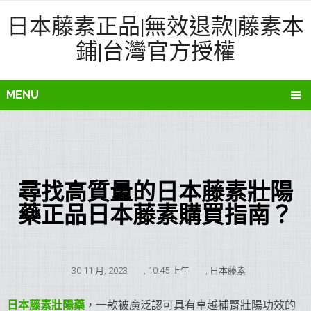
日本藤素正品|無效退款|藤素本
鋪|台灣官方授權
MENU
尋找高質量的日本藤素壯陽
藥正品日本藤素購買指南？
30 11 月, 2023
,
10:45 上午
,
日本藤素
日本藤素
壯陽藥
，一款被廣泛認可具有卓越補腎壯陽功效的