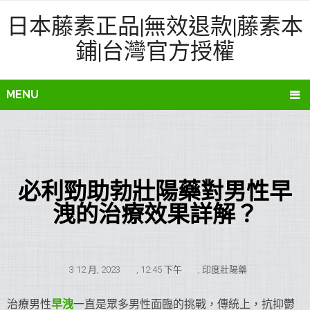
日本藤素正品|無效退款|藤素本
鋪|台灣官方授權
MENU
必利勁助勃壯陽藥對男性早
洩的治療效果詳解？
3 12 月, 2023
,
12:45 下午
,
印度壯陽藥
治療男性
早洩
一直是眾多男性面臨的挑戰，傳統上，抗抑鬱