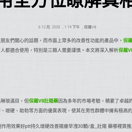
用全方位瞭解真
6 12 月, 2023
,
1:19 下午
,
保羅V8
性朋友們關心的話題，而市面上眾多的改善性功能的產品中，
保羅
有人都適合使用，特別是三類人需要謹慎。本文將深入解析
保羅V
品琳琅滿目，但
保羅V8
壯陽藥
因為多年的市場考驗，積累了卓越
時、增硬、助勃等方面的優異表現，使其在男性群體中擁有極高