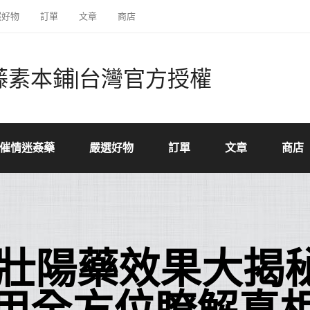
選好物
訂單
文章
商店
藤素本鋪|台灣官方授權
催情迷姦藥
嚴選好物
訂單
文章
商店
8壯陽藥效果大揭