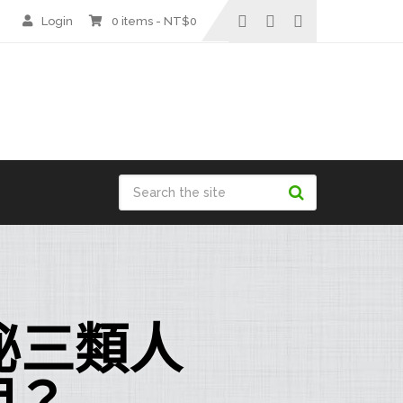
Login
0 items -
NT$
0
秘三類人