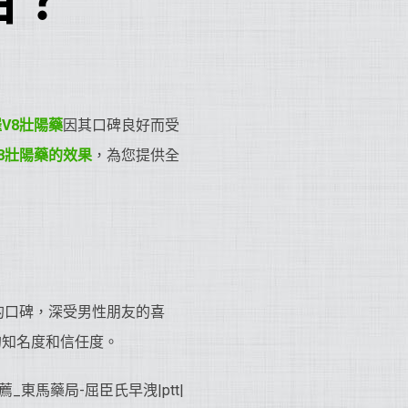
相？
V8
壯陽藥
因其口碑良好而受
8
壯陽藥
的效果
，為您提供全
的口碑，深受男性朋友的喜
的知名度和信任度。