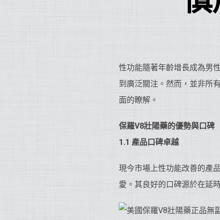
慎
性功能隨著年齡增長成為男
到廣泛關注。然而，並非所
面的瞭解。
保羅V8
壯陽藥
的優勢與口碑
1.1 產品口碑卓越
現今市場上性功能改善的產
愛。其良好的口碑源於在延