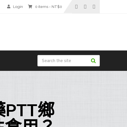
Login
0 items -
NT$
0
PTT鄉