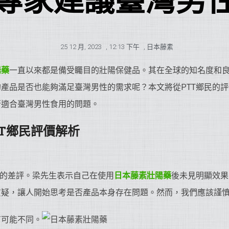
專家建議臺灣男
25 12 月, 2023
,
12:13 下午
,
日本藤素
陽藥
一直以來都是備受矚目的壯陽保健品。其在全球的知名度和
產品是否也能夠滿足臺灣男性的需求呢？本文將從PTT鄉民的
否適合臺灣男性食用的問題。
TT鄉民評價解析
民的差評。梁先生表示自己在使用
日本藤素
壯陽藥
後未見明顯效果
質疑，讓人開始思考是否產品本身存在問題。然而，我們應該謹
有可能不同。