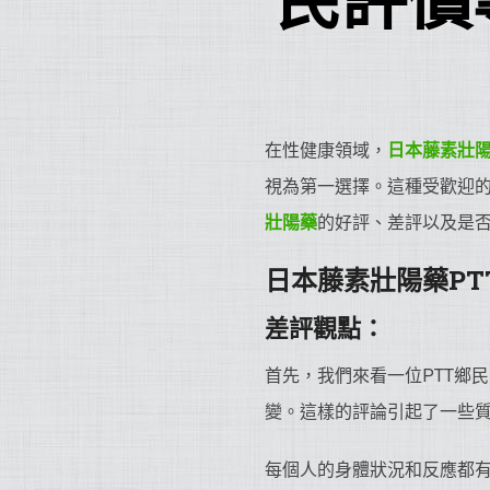
民評價
在性健康領域，
日本藤素
壯
視為第一選擇。這種受歡迎的
壯陽藥
的好評、差評以及是
日本藤素
壯陽藥
P
差評觀點：
首先，我們來看一位PTT鄉
變。這樣的評論引起了一些
每個人的身體狀況和反應都