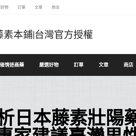
選好物
訂單
文章
商店
藤素本鋪|台灣官方授權
催情迷姦藥
嚴選好物
訂單
文章
商店
析日本藤素壯陽藥