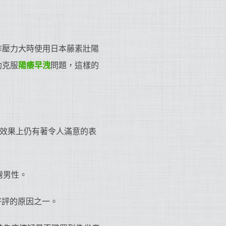
作壓力大時使用日本藤素壯陽
功克服
陽痿早洩
問題，這樣的
陽效果上仍有著令人滿意的表
灣男性。
好評的原因之一。