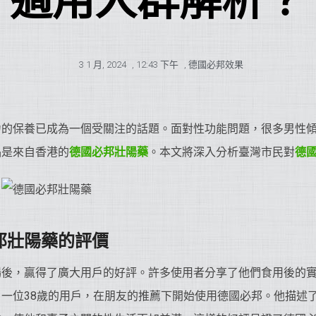
適用人群解析？
3 1 月, 2024
,
12:43 下午
,
德國必邦效果
力的保養已成為一個受關注的話題。面對性功能問題，很多男性
品是來自香港的
德國必邦
壯陽藥
。本文將深入分析臺灣市民對
德
。
邦
壯陽藥
的評價
後，贏得了廣大用戶的好評。許多使用者分享了他們食用後的實際
一位38歲的用戶，在朋友的推薦下開始使用德國必邦。他描述