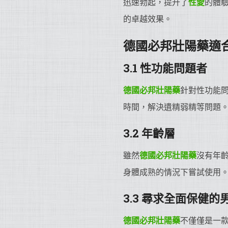
迅速勃起，提升了
性愛
的體
的卓越效果。
德國必邦
壯陽藥
適
3.1 性功能問題者
德國必邦
壯陽藥
針對性功能
時間，解決遺精弱精等問題
3.2 年齡層
雖然
德國必邦
壯陽藥
沒有年
身體成熟的情況下嘗試使用
3.3 尋求全面保健的
德國必邦
壯陽藥
不僅僅是一