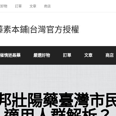
選好物
訂單
文章
商店
藤素本鋪|台灣官方授權
催情迷姦藥
嚴選好物
訂單
文章
商店
邦壯陽藥臺灣市