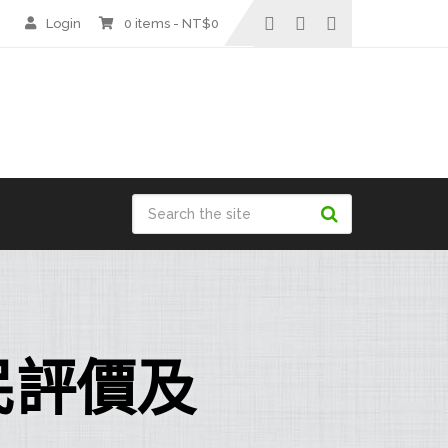
Login
0 items -
NT$
0
民評價及