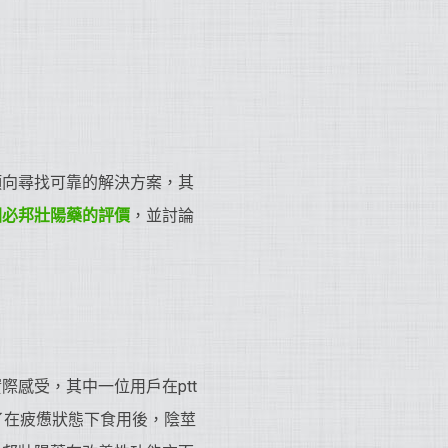
傾向尋找可靠的解決方案，其
國必邦
壯陽藥
的評價
，並討論
感受，其中一位用戶在ptt
了在疲憊狀態下食用後，陰莖